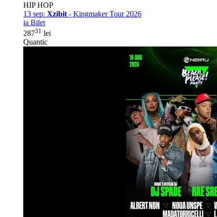
HIP HOP
13 sep:
Xzibit
- Kingmaker Tour 2026
ia Bilet
31
287
lei
Quantic