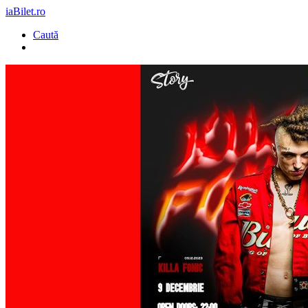
iaBilet.ro
Caută