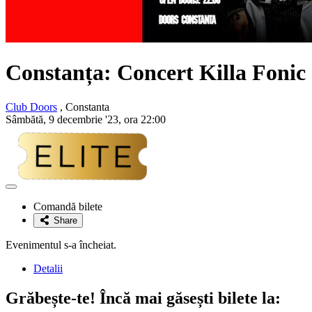
Constanța: Concert
Killa Fonic
Club Doors
, Constanta
Sâmbătă, 9 decembrie '23, ora 22:00
Adaugă
la
Comandă bilete
favorite
Share
Evenimentul s-a încheiat.
Detalii
Grăbește-te!
Încă mai găsești bilete la: