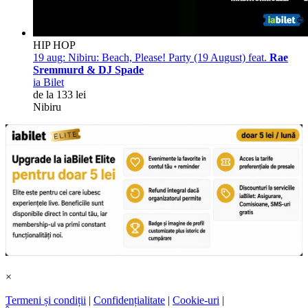
HIP HOP
19 aug:
Nibiru: Beach, Please! Party (19 August) feat.
Rae
Sremmurd & DJ Spade
ia Bilet
de la 133 lei
Nibiru
×
Termeni și condiții
|
Confidențialitate
|
Cookie-uri
|