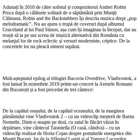
Adunați în 2010 de către solistul și compozitorul Andrei Robin
Proca după o călătorie solitară de o săptămână prin Munții
Călimani,
Robin and the Backstabbers
își descriu muzica drept „pop
melodramatic”. Nu au ajuns o trupă de coveruri după albumul
Graceland al lui Paul Simon, așa cum își imaginau la început, dar au
reușit să ia pe sus scena de muzică alternativă din România cu
melanjul lor de rock eclectic și versuri moderniste, criptice. De la
concertele lor nu pleacă nimeni supărat.
Mult-așteptatul epilog al trilogiei
Bacovia Overdrive, Vladivostok,
a
fost lansat în noiembrie 2019 printr-un concert la Arenele Romane
din București și a fost precedat de trei cântece:
De la capătul orașului, de la capătul oceanului, de la marginea
pământului vine
Vladivostok 2
– cu un videoclip meșterit de Barna
Nemethi. Dintr-o noapte pe deal, cu satul în flăcări văzut în
depărtare, vine cântecul
Tarantella (O casă, cândva)
– cu un
videoclip realizat de Horia Cojan despre portalurile energetice din
Munții Bucegi. Iar de la Sfârșitul Lumii și al Tuturor Lucrurilor