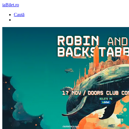
iaBilet.ro
Caută