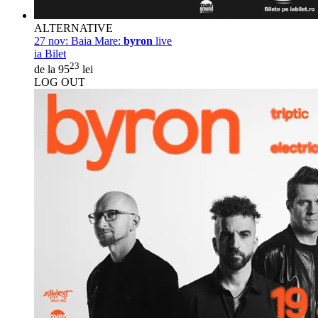
ALTERNATIVE
27 nov:
Baia Mare:
byron
live
ia Bilet
23
de la 95
lei
LOG OUT