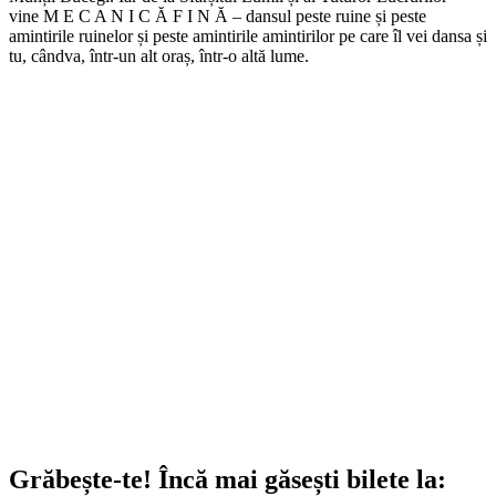
vine
M E C A N I C Ă F I N Ă
– dansul peste ruine și peste
amintirile ruinelor și peste amintirile amintirilor pe care îl vei dansa și
tu, cândva, într-un alt oraș, într-o altă lume.
Grăbește-te!
Încă mai găsești bilete la: