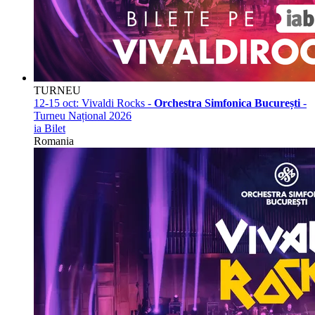
TURNEU
12-15 oct:
Vivaldi Rocks -
Orchestra Simfonica București
-
Turneu Național 2026
ia Bilet
Romania