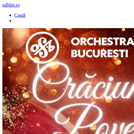
iaBilet.ro
Caută