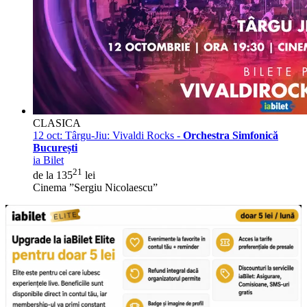
CLASICA
12 oct:
Târgu-Jiu: Vivaldi Rocks -
Orchestra Simfonică
București
ia Bilet
21
de la 135
lei
Cinema ”Sergiu Nicolaescu”