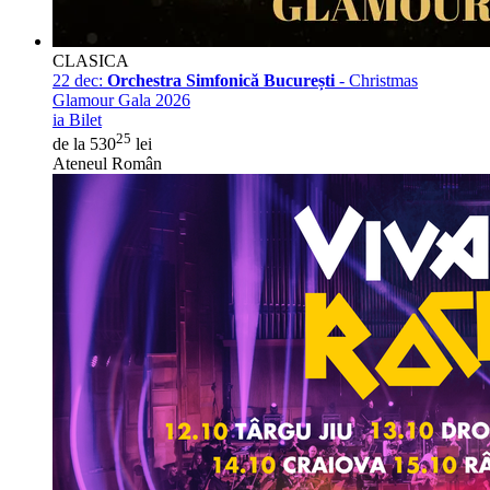
CLASICA
22 dec:
Orchestra Simfonică București
- Christmas
Glamour Gala 2026
ia Bilet
25
de la 530
lei
Ateneul Român