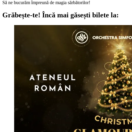
Să ne bucurăm împreună de magia sărbătorilor!
Grăbește-te!
Încă mai găsești bilete la: