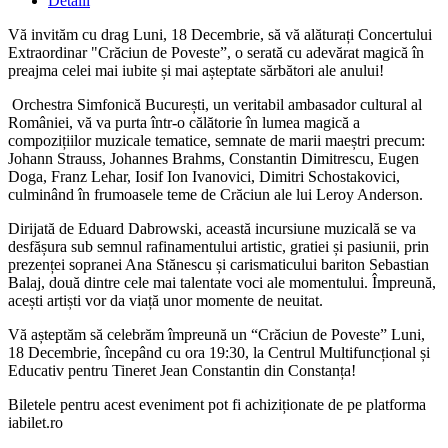
Detalii
Vă invităm cu drag Luni, 18 Decembrie, să vă alăturați Concertului
Extraordinar "Crăciun de Poveste”, o serată cu adevărat magică în
preajma celei mai iubite și mai așteptate sărbători ale anului!
Orchestra Simfonică București, un veritabil ambasador cultural al
României, vă va purta într-o călătorie în lumea magică a
compozițiilor muzicale tematice, semnate de marii maeștri precum:
Johann Strauss, Johannes Brahms, Constantin Dimitrescu, Eugen
Doga, Franz Lehar, Iosif Ion Ivanovici, Dimitri Schostakovici,
culminând în frumoasele teme de Crăciun ale lui Leroy Anderson.
Dirijată de Eduard Dabrowski, această incursiune muzicală se va
desfășura sub semnul rafinamentului artistic, gratiei și pasiunii, prin
prezenței sopranei Ana Stănescu și carismaticului bariton Sebastian
Balaj, două dintre cele mai talentate voci ale momentului. Împreună,
acești artiști vor da viață unor momente de neuitat.
Vă așteptăm să celebrăm împreună un “Crăciun de Poveste” Luni,
18 Decembrie, începând cu ora 19:30, la Centrul Multifuncțional și
Educativ pentru Tineret Jean Constantin din Constanța!
Biletele pentru acest eveniment pot fi achiziționate de pe platforma
iabilet.ro