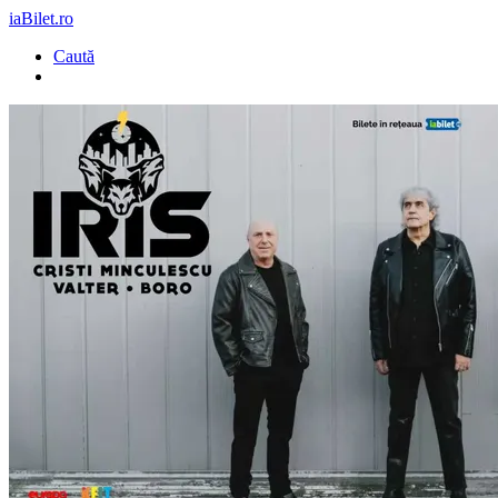
iaBilet.ro
Caută