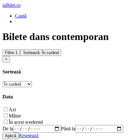
iaBilet.ro
Caută
Bilete dans contemporan
Filtre
1
Sortează: În curând
×
Sortează
Data
Azi
Mâine
În acest weekend
De la
Până la
Resetează