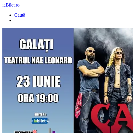
iaBilet.ro
Caută