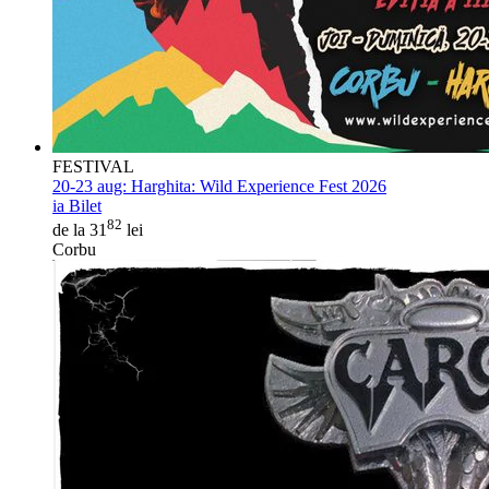
FESTIVAL
20-23 aug:
Harghita: Wild Experience Fest 2026
ia Bilet
82
de la 31
lei
Corbu