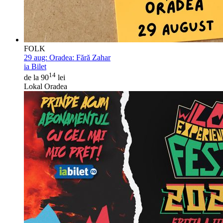
FOLK
29 aug:
Oradea: Fără Zahar
ia Bilet
14
de la 90
lei
Lokal Oradea