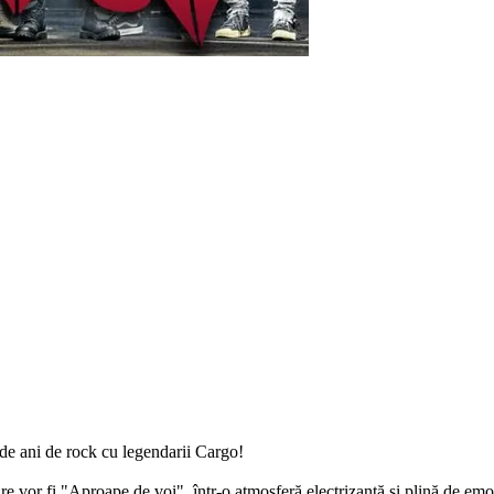
de ani de rock cu legendarii Cargo!
e vor fi "Aproape de voi", într-o atmosferă electrizantă și plină de emo