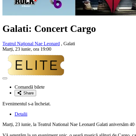
Galati: Concert Cargo
Teatrul Național Nae Leonard
, Galati
Marți, 23 iunie, ora 19:00
Adaugă
la
Comandă bilete
favorite
Share
Evenimentul s-a încheiat.
Detalii
Marți, 23 iunie, la Teatrul National Nae Leonard Galati aniversăm 40 
Vă așteptăm la un eveniment unic, o seară magică alături de Cargo, car