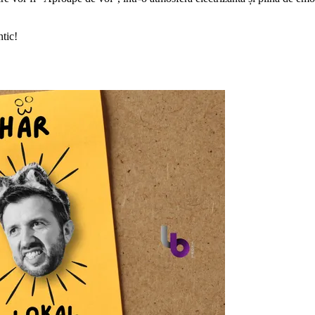
ntic!