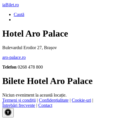
iaBilet.ro
Caută
Hotel Aro Palace
Bulevardul Eroilor 27, Brașov
aro-palace.ro
Telefon
0268 478 800
Bilete Hotel Aro Palace
Niciun eveniment la această locație.
Termeni și condiții
|
Confidențialitate
|
Cookie-uri
|
Întrebări frecvente
|
Contact