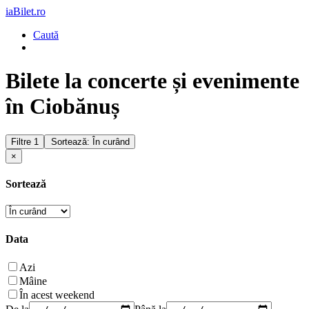
iaBilet.ro
Caută
Bilete la concerte și evenimente
în Ciobănuș
Filtre
1
Sortează: În curând
×
Sortează
Data
Azi
Mâine
În acest weekend
De la
Până la