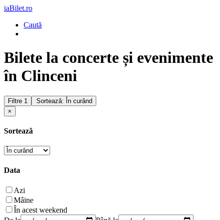
iaBilet.ro
Caută
Bilete la concerte și evenimente
în Clinceni
Filtre
1
Sortează: În curând
×
Sortează
Data
Azi
Mâine
În acest weekend
De la
Până la