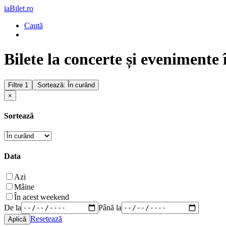
iaBilet.ro
Caută
Bilete la concerte și evenimente î
Filtre
1
Sortează: În curând
×
Sortează
Data
Azi
Mâine
În acest weekend
De la
Până la
Resetează