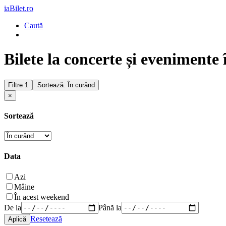
iaBilet.ro
Caută
Bilete la concerte și evenimente
Filtre
1
Sortează: În curând
×
Sortează
Data
Azi
Mâine
În acest weekend
De la
Până la
Resetează