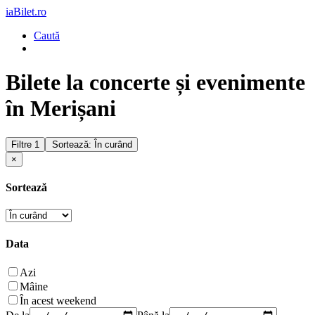
iaBilet.ro
Caută
Bilete la concerte și evenimente
în Merișani
Filtre
1
Sortează: În curând
×
Sortează
Data
Azi
Mâine
În acest weekend
De la
Până la