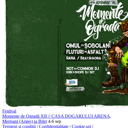
Festival
Momente de Ogradă XII
//
CASA DOGARULUI ARENA,
Merișani (Argeș)
ia Bilet
4-6 sep
Termeni și condiții
|
Confidențialitate
|
Cookie-uri
|