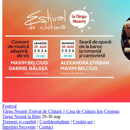
Festival
Târgu Neamț: Estival de Chitară
//
Casa de Cultura Ion Creanga
Targu Neamt
ia Bilet
29-30 aug
Termeni și condiții
|
Confidențialitate
|
Cookie-uri
|
Întrebări frecvente
|
Contact