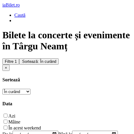
iaBilet.ro
Caută
Bilete la concerte și evenimente
în Târgu Neamț
Filtre
1
Sortează: În curând
×
Sortează
Data
Azi
Mâine
În acest weekend
De la
Până la