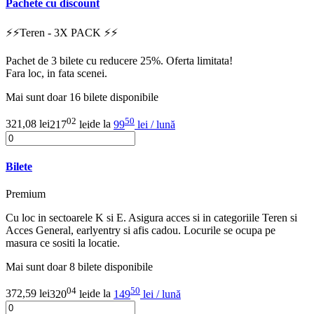
Pachete cu discount
⚡️⚡️Teren - 3X PACK ⚡️⚡️
Pachet de 3 bilete cu reducere 25%. Oferta limitata!
Fara loc, in fata scenei.
Mai sunt doar 16 bilete disponibile
02
50
321,08 lei
217
lei
de la
99
lei / lună
Bilete
Premium
Cu loc in sectoarele K si E. Asigura acces si in categoriile Teren si
Acces General, earlyentry si afis cadou. Locurile se ocupa pe
masura ce sositi la locatie.
Mai sunt doar 8 bilete disponibile
04
50
372,59 lei
320
lei
de la
149
lei / lună