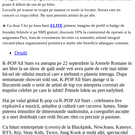
poate fi diferit de ora de pe bilet.
Locurile pe scaune se ocupa pe masura ce sositi in locatie. Acesta este un
concert cu trupa tribut. Nu sunt prezenti artistii de pe afis.
☀️ Cu doar 5 lei pe luna fanii
ELITE
primesc imagine de profil si badge de
founder, biletele si pe SMS gratuit, discount 10% la comisionul de operare si la
asigurarea Flex, lista de evenimente favorite cu reminder, refund integral
oricand (daca organizatorul permite) si multe alte beneficii adaugate constant.
Detalii
K-POP All Stars va asteapta pe 22 septembrie la Arenele Romane in
aer liber la un show de gală unde veti avea parte de cele mai iubite
hit-uri ale stilului muzical care a inebunit o planeta intreaga. Dupa
nenumarate showuri sold out, K-POP All Stars ajunge si la
Bucuresti unde o serie de artisti de top vor interpreta coveruri ale
trupelor celebre pe care le iubiti! Primele bilete au pret earlybird.
Hai pe valul global K-pop cu K-POP All Stars - celebrarea live
explozivă a muzicii, artiștilor și culturii care cuceresc lumea. Simte
puterea imnurilor de dimensiunile stadionului, a coregrafiei ascuțite
și a unei distribuții care redă fiecare ritm cu precizie și pasiune.
Cu hituri reinterpetate (covers) de la Blackpink, NewJeans, Katseye,
BTS, Itzy, Stray Kids, Twice, Jung Kook și mulți alții, spectacolul