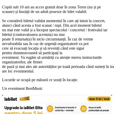
Copiii sub 10 ani au acces gratuit doar
în
zona
Teren (nu
și
pe
scaune)
și
însoțiți
de un adult posesor de bilet valabil.
Se
consideră
biletul validat momentul
în
care
ați
intrat
la
concert,
atunci
când
acesta
a fost scanat / rupt.
Din
acel moment biletul
nu
mai
este valid
și
a
început
spectacolul / concertul / festivalul iar
biletul (contravaloarea acestuia) nu mai
poate
fi
returnat(a)
în
nicio
circumstanță
.
În
caz de vreme
nevaforabila
sau
în
caz de
urgență
organizatorii
va
pot
cere
să
evacuați
locația
și
să
reveniți
când
este sigur
pentru
dumneavoastră
să
participați
la
eveniment.
Va
rugăm
să
urmăriți
cu
atenție
mereu instructunile
organizatorilor, ale firmei
de
pază
și
mai
ales
ale
autorităților
pe
toată
perioada
când
sunteți
în
lo
are loc evenimentul.
Locurile
se
ocupă
pe
măsură
ce
sosiți
în
locație
.
Un eveniment BestMusic