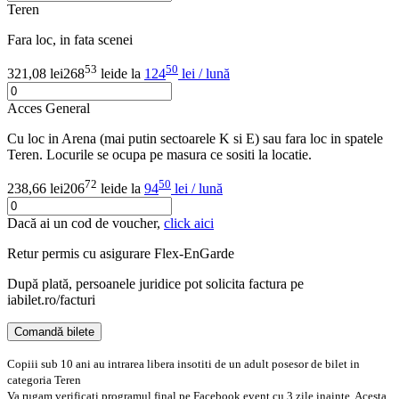
Teren
Fara loc, in fata scenei
53
50
321,08 lei
268
lei
de la
124
lei / lună
Acces General
Cu loc in Arena (mai putin sectoarele K si E) sau fara loc in spatele
Teren. Locurile se ocupa pe masura ce sositi la locatie.
72
50
238,66 lei
206
lei
de la
94
lei / lună
Dacă ai un cod de voucher,
click aici
Retur permis cu asigurare
Flex-EnGarde
După plată, persoanele juridice pot solicita factura pe
iabilet.ro/facturi
Comandă bilete
Doar o mică verificare
Copiii sub 10 ani au intrarea libera insotiti de un adult posesor de bilet in
categoria Teren
Va rugam verificati programul final pe Facebook event cu 3 zile inainte. Acesta