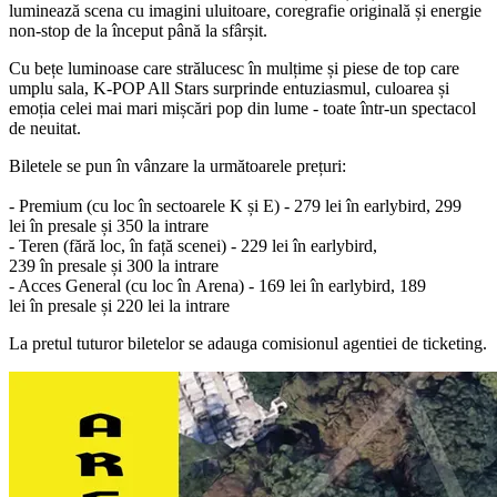
luminează scena cu imagini uluitoare, coregrafie originală și energie
non-stop de la început până la sfârșit.
Cu bețe luminoase care strălucesc în mulțime și piese de top care
umplu sala, K-POP All Stars surprinde entuziasmul, culoarea și
emoția celei mai mari mișcări pop din lume - toate într-un spectacol
de neuitat.
Biletele
se
pun
în
vânzare
la
următoarele
prețuri
:
- Premium (cu loc
în
sectoarele K
și
E) - 279 lei
în
earlybird, 299
lei
în
presale
și
350
la
intrare
- Teren (
fără
loc,
în
față
scenei) - 229 lei
în
earlybird,
239
în
presale
și
300
la
intrare
- Acces General (cu loc
în
Arena
) - 169 lei
în
earlybird, 189
lei
în
presale
și
220 lei
la
intrare
La pretul tuturor biletelor se adauga comisionul agentiei de ticketing.