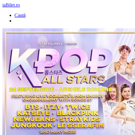
iaBilet.ro
Caută