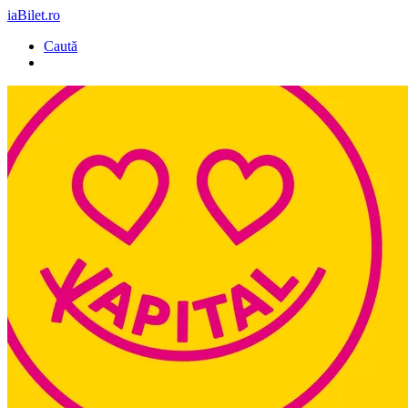
iaBilet.ro
Caută