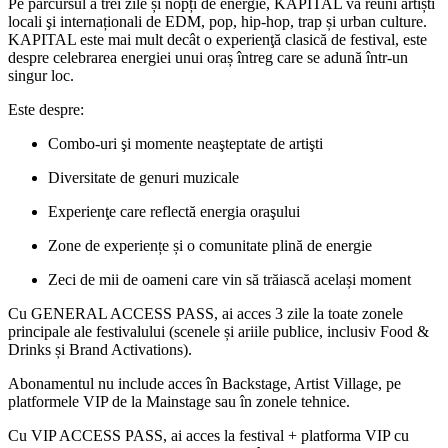
Pe parcursul a trei zile și nopți de energie, KAPITAL va reuni artiști
locali şi internaționali de EDM, pop, hip-hop, trap și urban culture.
KAPITAL este mai mult decât o experienţă clasică de festival, este
despre celebrarea energiei unui oraș întreg care se adună într-un
singur loc.
Este despre:
Combo-uri şi momente neaşteptate de artişti
Diversitate de genuri muzicale
Experienţe care reflectă energia oraşului
Zone de experiențe și o comunitate plină de energie
Zeci de mii de oameni care vin să trăiască același moment
Cu GENERAL ACCESS PASS, ai acces 3 zile la toate zonele
principale ale festivalului (scenele și ariile publice, inclusiv Food &
Drinks și Brand Activations).
Abonamentul nu include acces în Backstage, Artist Village, pe
platformele VIP de la Mainstage sau în zonele tehnice.
Cu VIP ACCESS PASS, ai acces la festival + platforma VIP cu