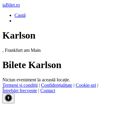
iaBilet.ro
Caută
Karlson
, Frankfurt am Main
Bilete Karlson
Niciun eveniment la această locație.
Termeni și condiții
|
Confidențialitate
|
Cookie-uri
|
Întrebări frecvente
|
Contact