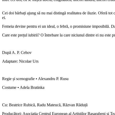
Cei doi bărbați ajung să nu mai distingă realitatea de iluzie. Oferă tot 
ei.
Femeia devine pentru ei un ideal, o febră, o promisiune imposibilă. Da
Care este prețul iubirii? O întrebare la care niciunul dintre ei nu este p
După A. P. Cehov
Adaptare: Nicolae Urs
Regie și scenografie • Alexandru P. Rusu
Costume • Adela Bratinka
Cu: Beatrice Rubică, Radu Mateucă, Răzvan Răduță
Producători: Asociația Centrul European al Artiștilor Basarabeni și T