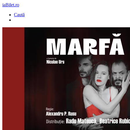
iaBilet.ro
Caută