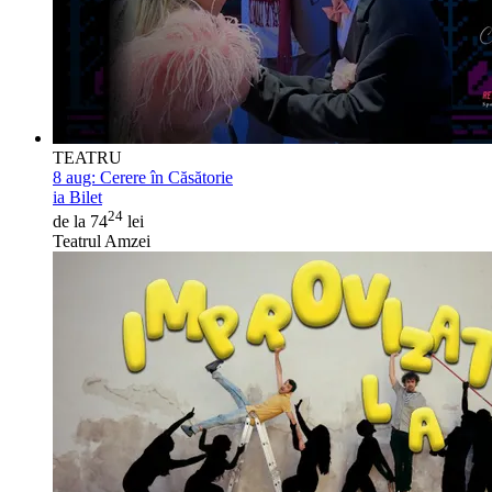
TEATRU
8 aug:
Cerere în Căsătorie
ia Bilet
24
de la 74
lei
Teatrul Amzei