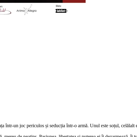
 într-un joc periculos și seducția într-o armă. Unul este soțul, celălalt 
ă, mereu de neatins. Pasiunea, libertatea și puterea ei îi dezarmează, îi tu