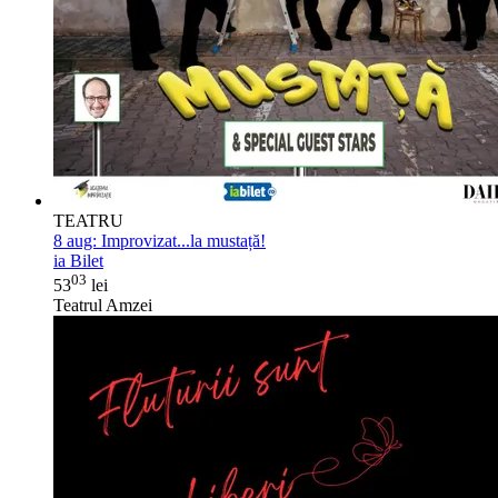
TEATRU
8 aug:
Improvizat...la mustață!
ia Bilet
03
53
lei
Teatrul Amzei