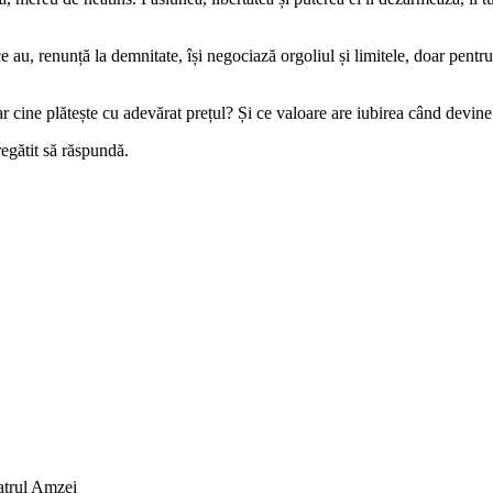
ce au, renunță la demnitate, își negociază orgoliul și limitele, doar pentru
r cine plătește cu adevărat prețul? Și ce valoare are iubirea când devin
regătit să răspundă.
eatrul Amzei