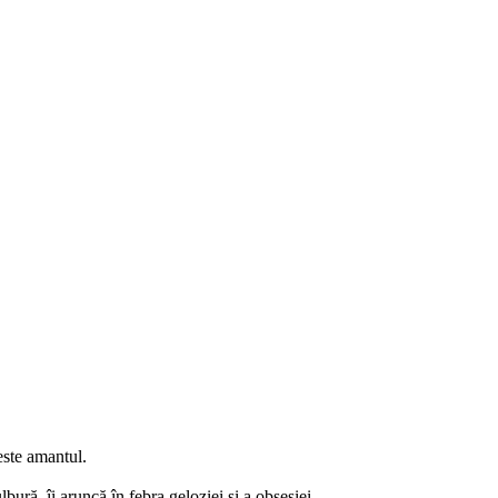
este amantul.
lbură, îi aruncă în febra geloziei și a obsesiei.