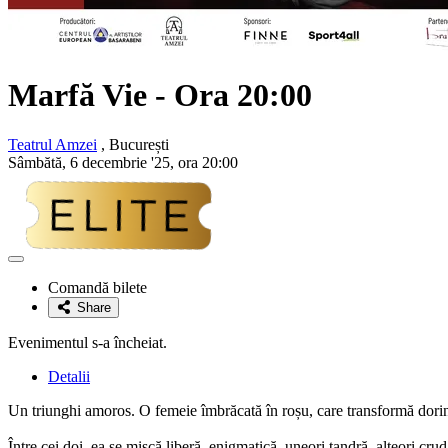
Marfă Vie - Ora 20:00
Teatrul Amzei
, București
Sâmbătă, 6 decembrie '25, ora 20:00
Adaugă
la
Comandă bilete
favorite
Share
Evenimentul s-a încheiat.
Detalii
Un triunghi amoros. O femeie îmbrăcată în roșu, care transformă dorința
Între cei doi, ea se mișcă liberă, enigmatică, uneori tandră, alteori crud