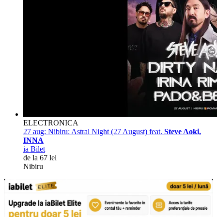
ELECTRONICA
27 aug:
Nibiru: Astral Night (27 August) feat.
Steve Aoki,
INNA
ia Bilet
de la 67 lei
Nibiru