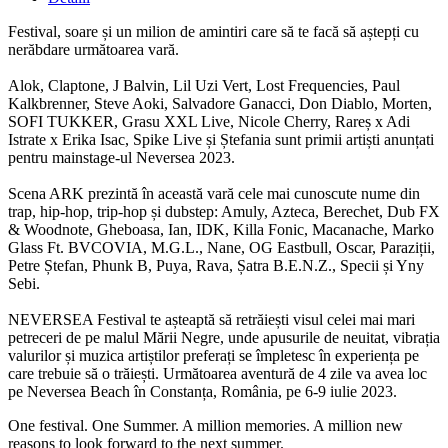
Festival, soare și un milion de amintiri care să te facă să aștepți cu
nerăbdare următoarea vară.
Alok, Claptone, J Balvin, Lil Uzi Vert, Lost Frequencies, Paul
Kalkbrenner, Steve Aoki, Salvadore Ganacci, Don Diablo, Morten,
SOFI TUKKER, Grasu XXL Live, Nicole Cherry, Rareș x Adi
Istrate x Erika Isac, Spike Live și Ștefania sunt primii artiști anunțati
pentru mainstage-ul Neversea 2023.
Scena ARK prezintă în această vară cele mai cunoscute nume din
trap, hip-hop, trip-hop și dubstep: Amuly, Azteca, Berechet, Dub FX
& Woodnote, Gheboasa, Ian, IDK, Killa Fonic, Macanache, Marko
Glass Ft. BVCOVIA, M.G.L., Nane, OG Eastbull, Oscar, Paraziții,
Petre Ștefan, Phunk B, Puya, Rava, Șatra B.E.N.Z., Specii și Yny
Sebi.
NEVERSEA Festival te așteaptă să retrăiești visul celei mai mari
petreceri de pe malul Mării Negre, unde apusurile de neuitat, vibrația
valurilor și muzica artiștilor preferați se împletesc în experiența pe
care trebuie să o trăiești. Următoarea aventură de 4 zile va avea loc
pe Neversea Beach în Constanța, România, pe 6-9 iulie 2023.
One festival. One Summer. A million memories. A million new
reasons to look forward to the next summer.