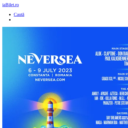
iaBilet.ro
Caută