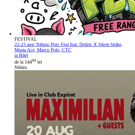
FESTIVAL
22-23 aug:
Nibiru: Porc Fest feat. Deliric X Silent Strike,
Masta Ace, Marco Polo, CTC
ia Bilet
99
de la 144
lei
Nibiru