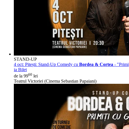
STAND-UP
4 oct:
Pitești: Stand-Up Comedy cu
Bordea & Cortea
- "Prim
ia Bilet
60
de la 99
lei
Teatrul Victoriei (Cinema Sebastian Papaiani)