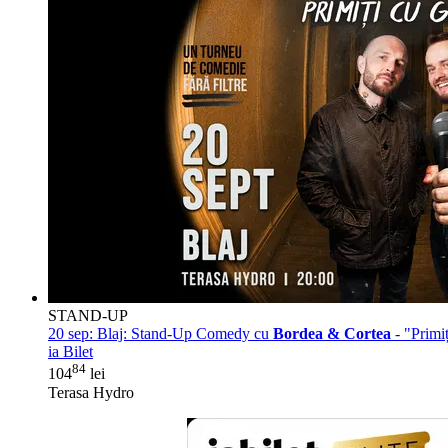
STAND-UP
20 sep:
Blaj: Stand-Up Comedy cu
Bordea & Cortea
- "Primi
ia Bilet
84
104
lei
Terasa Hydro