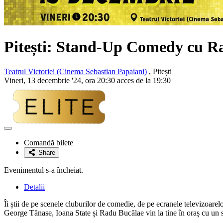
Pitești: Stand-Up Comedy cu Ra
Teatrul Victoriei (Cinema Sebastian Papaiani)
, Pitești
Vineri, 13 decembrie '24, ora 20:30 acces de la 19:30
Adaugă
la
Comandă bilete
favorite
Share
Evenimentul s-a încheiat.
Detalii
Îi știi de pe scenele cluburilor de comedie, de pe ecranele televizoarelo
George Tănase, Ioana State și Radu Bucălae vin la tine în oraș cu un 