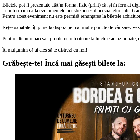
Biletele pot fi prezentate atât în format fizic (print) cât și în format digi
Te informăm că la evenimentele noastre accesul persoanelor sub 16 an
Pentru acest eveniment nu este permisă renunțarea la biletele achizițion
Rețeaua iabilet îți pune la dispoziție mai multe puncte de vânzare. Vezi
Pentru alte întrebări sau probleme referitoare la biletele achizițion
Îți mulțumim că ai ales să te distrezi cu noi!
Grăbește-te!
Încă mai găsești bilete la: