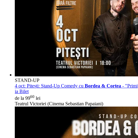
STAND-UP
4 oct:
Pitești: Stand-Up Comedy cu
Bordea & Cortea
- "Prim
ia Bilet
60
de la 99
lei
Teatrul Victoriei (Cinema Sebastian Papaiani)