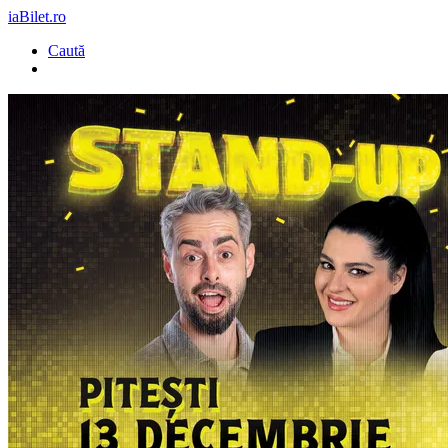
iaBilet.ro
Caută