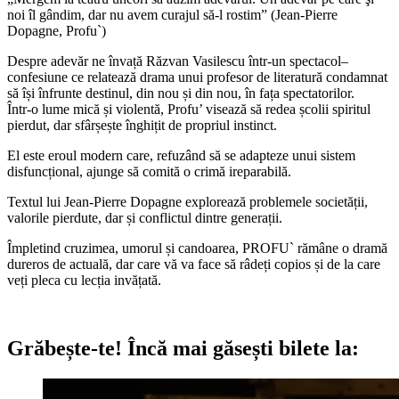
noi îl gândim, dar nu avem curajul să-l rostim” (Jean-Pierre
Dopagne, Profu`)
Despre adevăr ne învață Răzvan Vasilescu într-un spectacol–
confesiune ce relatează drama unui profesor de literatură condamnat
să își înfrunte destinul, din nou și din nou, în fața spectatorilor.
Într-o lume mică și violentă, Profu’ visează să redea școlii spiritul
pierdut, dar sfârșește înghițit de propriul instinct.
El este eroul modern care, refuzând să se adapteze unui sistem
disfuncțional, ajunge să comită o crimă ireparabilă.
Textul lui Jean-Pierre Dopagne explorează problemele societății,
valorile pierdute, dar și conflictul dintre generații.
Împletind cruzimea, umorul și candoarea, PROFU` rămâne o dramă
dureros de actuală, dar care vă va face să râdeți copios și de la care
veți pleca cu lecția invățată.
Grăbește-te!
Încă mai găsești bilete la: