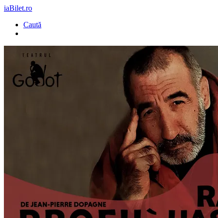
iaBilet.ro
Caută