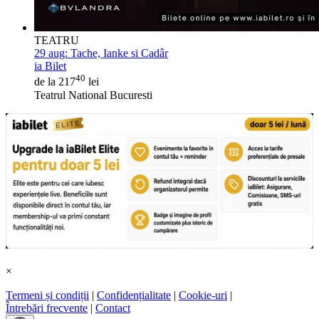
TEATRU
29 aug:
Tache, Ianke si Cadâr
ia Bilet
40
de la 217
lei
Teatrul National Bucuresti
×
Termeni și condiții
|
Confidențialitate
|
Cookie-uri
|
Întrebări frecvente
|
Contact