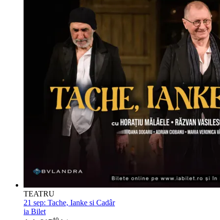
TEATRU
21 sep:
Tache, Ianke si Cadâr
ia Bilet
40