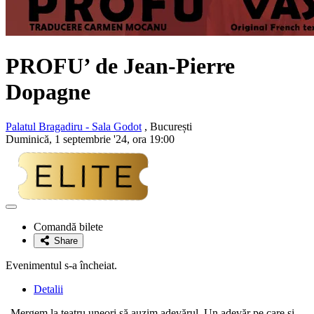
PROFU’ de Jean-Pierre
Dopagne
Palatul Bragadiru - Sala Godot
, București
Duminică, 1 septembrie '24, ora 19:00
Adaugă
la
Comandă bilete
favorite
Share
Evenimentul s-a încheiat.
Detalii
„Mergem la teatru uneori să auzim adevărul. Un adevăr pe care şi