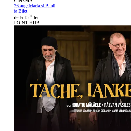
CINEMA
26 aug:
Marfa si Banii
ia Bilet
91
de la 15
lei
POINT HUB