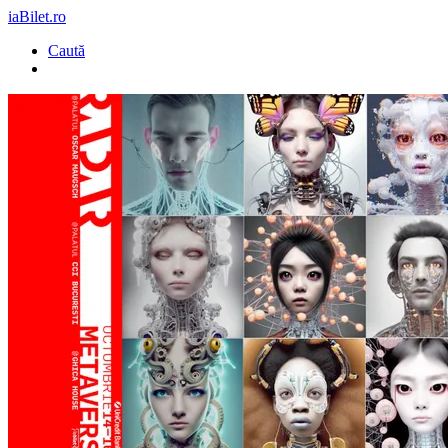
iaBilet.ro
Caută