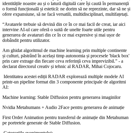
identitățile noastre au și o latură digitală care își caută în permanență
o formă funcțională și estetică: ne dorim să ne reprezinte, dar să ne și
ofere expansiune, să ne facă versatili, multidisciplinari, multifațetați.
“Avatarele trebuie să devină din ce în ce mai facil de creat, iar aici
intervine AI-ul care oferă o suită de unelte foarte utile pentru
generarea de avataruri din ce în ce mai expresive și mai ușor de
dobândit pentru utilizator.
Am ghidat algoritmul de machine learning prin multiple continente
și culturi, păstrând în același timp autonomia și procesele 'black box'
prin care extrage din fiecare ceva referință ceva imprevizibil.” - a
declarat directorul creativ și tehnic al RADAR, Mihai Cojocaru.
Identitatea acestei ediții RADAR explorează multiple modele AI
printr-un pipeline format din 3 componente principale de algoritmi
AI:
Machine learning: Stable Diffusion pentru generarea imaginilor
Nvidia Metahumans + Audio 2Face pentru generarea de animație
First Order Animation pentru transferul de animație din Metahuman
pe portretele generate de Stable Diffusion.
Categoriile evenimentului: