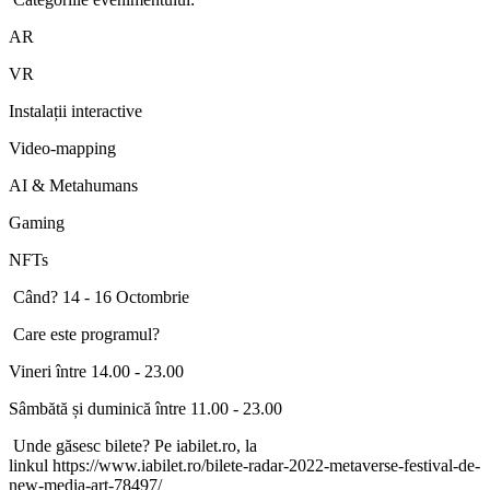
AR
VR
Instalații interactive
Video-mapping
AI & Metahumans
Gaming
NFTs
Când? 14 - 16 Octombrie
Care este programul?
Vineri între 14.00 - 23.00
Sâmbătă și duminică între 11.00 - 23.00
Unde găsesc bilete? Pe iabilet.ro, la
linkul https://www.iabilet.ro/bilete-radar-2022-metaverse-festival-de-
new-media-art-78497/