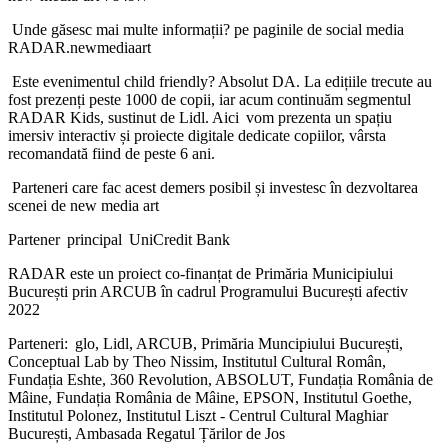
Unde găsesc mai multe informații? pe paginile de social media
RADAR.newmediaart
Este evenimentul child friendly? Absolut DA. La edițiile trecute au
fost prezenți peste 1000 de copii, iar acum continuăm segmentul
RADAR Kids, sustinut de Lidl. Aici vom prezenta un spațiu
imersiv interactiv și proiecte digitale dedicate copiilor, vârsta
recomandată fiind de peste 6 ani.
Parteneri care fac acest demers posibil și investesc în dezvoltarea
scenei de new media art
Partener principal UniCredit Bank
RADAR este un proiect co-finanțat de Primăria Municipiului
București prin ARCUB în cadrul Programului București afectiv
2022
Parteneri: glo, Lidl, ARCUB, Primăria Muncipiului București,
Conceptual Lab by Theo Nissim, Institutul Cultural Român,
Fundația Eshte, 360 Revolution, ABSOLUT, Fundația România de
Mâine, Fundația România de Mâine, EPSON, Institutul Goethe,
Institutul Polonez, Institutul Liszt - Centrul Cultural Maghiar
București, Ambasada Regatul Țărilor de Jos