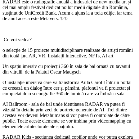
RADAR este o radiografie anuală a industriei de new media art și
cel mai amplu festival dedicat noilor medii digitale din România,
susținut de UniCredit Bank. Acum a ajuns la a treia ediție, iar tema
de anul acesta este Metavers. ✨✨
Ce voi vedea?
o selecție de 15 proiecte multidisciplinare realizate de artiști români
din toată țara AR, VR, Instalații Interactive, NFTs, AI art
Un spațiu imersiv cu proiecții 360 în sala de bal ornată cu tavanul
din vitralii, de la Palatul Oscar Maugsch
O instalație imersivă care va transforma Aula Carol I într-un portal
ce creează un dialog între cer și pământ, plafonul va fi proiectat și
completat de o scenografie 360 de lumină care va îmbrăca sala.
AI Ballroom - sala de bal unde identitatea RADAR va putea fi
văzută în detaliu prin zeci de portrete generate de AI. Trei dintre
acestea vor deveni Metahumans și vor putea fi controlate de către
public. Toate aceste elemente se vor îmbina prin videomapping cu
elementele arhitecturale ale spațiului.
RADAR Kids - secțiunea dedicată copiilor unde vor putea explora