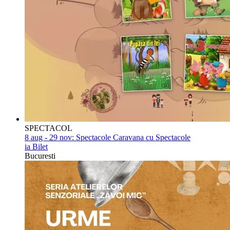
SPECTACOL
8 aug - 29 nov:
Spectacole Caravana cu Spectacole
ia Bilet
Bucuresti