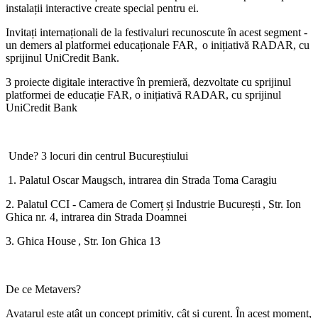
instalații interactive create special pentru ei.
Invitați internaționali de la festivaluri recunoscute în acest segment -
un demers al platformei educaționale FAR, o inițiativă RADAR, cu
sprijinul UniCredit Bank.
3 proiecte digitale interactive în premieră, dezvoltate cu sprijinul
platformei de educație FAR, o inițiativă RADAR, cu sprijinul
UniCredit Bank
Unde? 3 locuri din centrul Bucureștiului
1. Palatul Oscar Maugsch, intrarea din Strada Toma Caragiu
2. Palatul CCI - Camera de Comerț și Industrie București , Str. Ion
Ghica nr. 4, intrarea din Strada Doamnei
3. Ghica House , Str. Ion Ghica 13
De ce Metavers?
Avatarul este atât un concept primitiv, cât și curent. În acest moment,