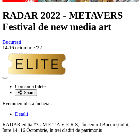
RADAR 2022 - METAVERS
Festival de new media art
Bucuresti
14-16 octombrie '22
Adaugă
la
Comandă bilete
favorite
Share
Evenimentul s-a încheiat.
Detalii
RADAR ediția #3 - M E T A V E R S, în centrul Bucureștiului,
între 14- 16 Octombrie, în trei clădiri de patrimoniu