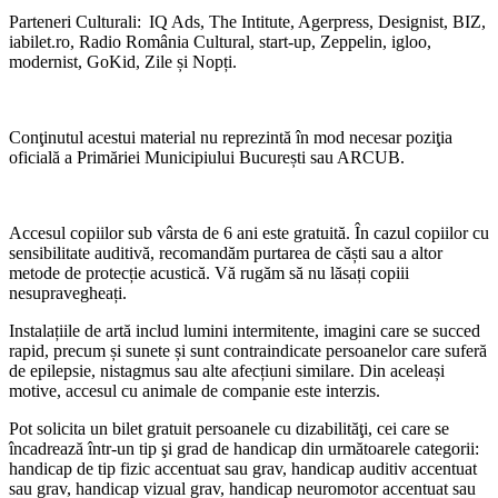
Parteneri Culturali: IQ Ads, The Intitute, Agerpress, Designist, BIZ,
iabilet.ro, Radio România Cultural, start-up, Zeppelin, igloo,
modernist, GoKid, Zile și Nopți.
Conţinutul acestui material nu reprezintă în mod necesar poziţia
oficială a Primăriei Municipiului București sau ARCUB.
Accesul copiilor sub vârsta de 6 ani este gratuită. În cazul copiilor cu
sensibilitate auditivă, recomandăm purtarea de căști sau a altor
metode de protecție acustică. Vă rugăm să nu lăsați copiii
nesupravegheați.
Instalațiile de artă includ lumini intermitente, imagini care se succed
rapid, precum și sunete și sunt contraindicate persoanelor care suferă
de epilepsie, nistagmus sau alte afecțiuni similare. Din aceleași
motive, accesul cu animale de companie este interzis.
Pot solicita un bilet gratuit persoanele cu dizabilităţi, cei care se
încadrează într-un tip şi grad de handicap din următoarele categorii:
handicap de tip fizic accentuat sau grav, handicap auditiv accentuat
sau grav, handicap vizual grav, handicap neuromotor accentuat sau