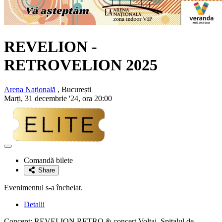
REVELION -
RETROVELION 2025
Arena Națională
, București
Marți, 31 decembrie '24, ora 20:00
Adaugă
la
Comandă bilete
favorite
Share
Evenimentul s-a încheiat.
Detalii
Concept: REVELION RETRO & concert Voltaj, Spitalul de