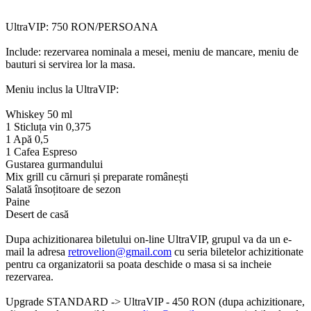
UltraVIP: 750 RON/PERSOANA
Include: rezervarea nominala a mesei, meniu de mancare, meniu de
bauturi si servirea lor la masa.
Meniu inclus la UltraVIP:
Whiskey 50 ml
1 Sticluța vin 0,375
1 Apă 0,5
1 Cafea Espreso
Gustarea gurmandului
Mix grill cu cărnuri și preparate românești
Salată însoțitoare de sezon
Paine
Desert de casă
Dupa achizitionarea biletului on-line UltraVIP, grupul va da un e-
mail la adresa
retrovelion@gmail.com
cu seria biletelor achizitionate
pentru ca organizatorii sa poata deschide o masa si sa incheie
rezervarea.
Upgrade STANDARD -> UltraVIP - 450 RON (dupa achizitionare,