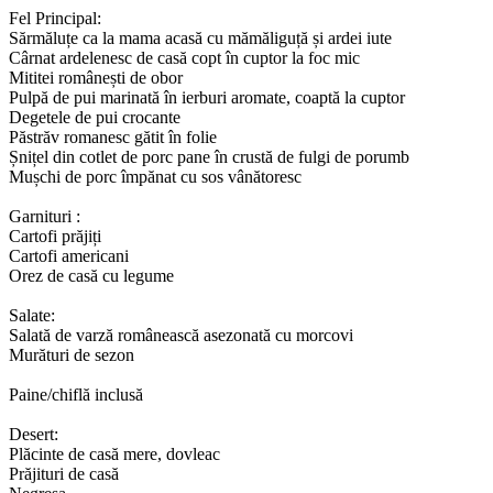
Fel Principal:
Sărmăluțe ca la mama acasă cu mămăliguță și ardei iute
Cârnat ardelenesc de casă copt în cuptor la foc mic
Mititei românești de obor
Pulpă de pui marinată în ierburi aromate, coaptă la cuptor
Degetele de pui crocante
Păstrăv romanesc gătit în folie
Șnițel din cotlet de porc pane în crustă de fulgi de porumb
Mușchi de porc împănat cu sos vânătoresc
Garnituri :
Cartofi prăjiți
Cartofi americani
Orez de casă cu legume
Salate:
Salată de varză românească asezonată cu morcovi
Murături de sezon
Paine/chiflă inclusă
Desert:
Plăcinte de casă mere, dovleac
Prăjituri de casă