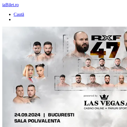
iaBilet.ro
Caută