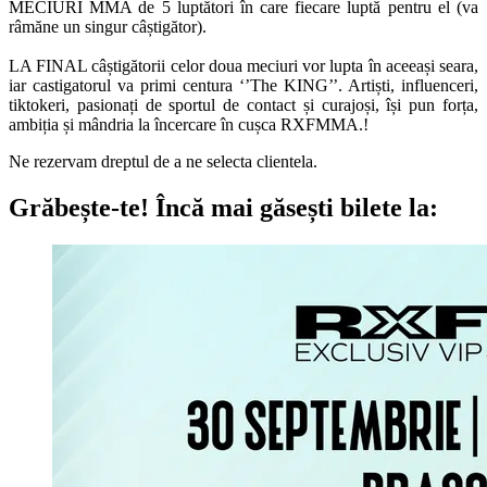
MECIURI MMA de 5 luptători în care fiecare luptă pentru el (va
râmăne un singur câștigător).
LA FINAL câștigătorii celor doua meciuri vor lupta în aceeași seara,
iar castigatorul va primi centura ‘’The KING’’. Artiști, influenceri,
tiktokeri, pasionați de sportul de contact și curajoși, își pun forța,
ambiția și mândria la încercare în cușca RXFMMA.!
Ne rezervam dreptul de a ne selecta clientela.
Grăbește-te!
Încă mai găsești bilete la: