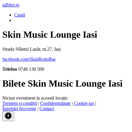
iaBilet.ro
Caută
Skin Music Lounge Iasi
Strada Sfântul Lazăr, nr.27, Iași
facebook.com/SkinRestoBar
Telefon
0748 130 500
Bilete Skin Music Lounge Iasi
Niciun eveniment la această locație.
Termeni și condiții
|
Confidențialitate
|
Cookie-uri
|
Întrebări frecvente
|
Contact