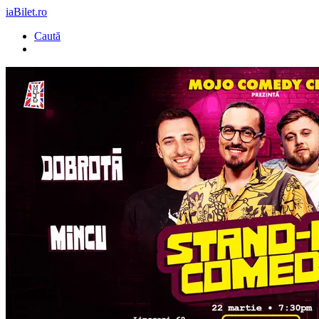
iaBilet.ro
Caută