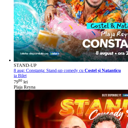
STAND-UP
8 aug:
Constanța: Stand-up comedy cu
Costel și Natanticu
ia Bilet
80
79
lei
Plaja Reyna