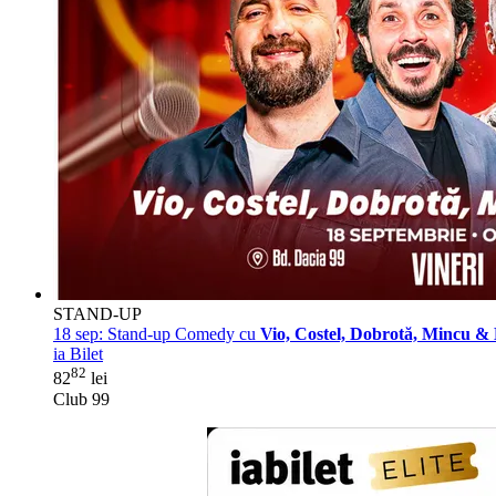
STAND-UP
18 sep:
Stand-up Comedy cu
Vio, Costel, Dobrotă, Mincu 
ia Bilet
82
82
lei
Club 99