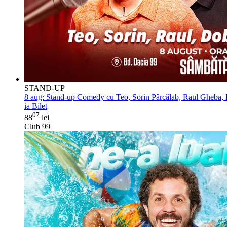
STAND-UP
8 aug:
Stand-up Comedy cu Teo, Sorin Pârcălab, Raul Gheba, D
ia Bilet
07
88
lei
Club 99