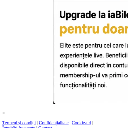
×
Termeni și condiții
|
Confidențialitate
|
Cookie-uri
|
Întrebări frecvente
|
Contact