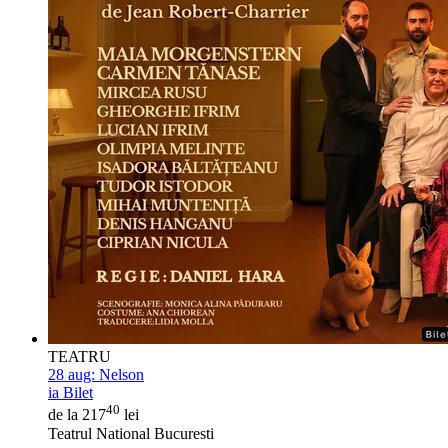
TEATRU
28 aug:
Nelson
ia Bilet
40
de la 217
lei
Teatrul National Bucuresti