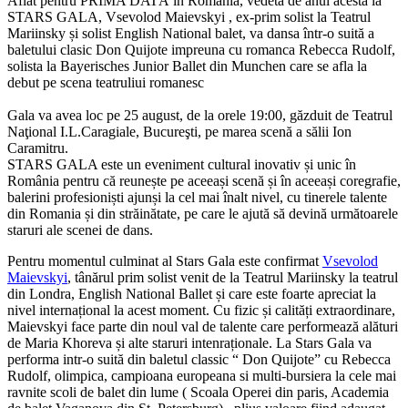
Aflat pentru PRIMA DATĂ în Romania, vedeta de anul acesta la
STARS GALA, Vsevolod Maievskyi , ex-prim solist la Teatrul
Mariinsky și solist English National balet, va dansa într-o suită a
baletului clasic Don Quijote impreuna cu romanca Rebecca Rudolf,
solista la Bayerisches Junior Ballet din Munchen care se afla la
debut pe scena teatruliui romanesc
Gala va avea loc pe 25 august, de la orele 19:00, găzduit de Teatrul
Naţional I.L.Caragiale, Bucureşti, pe marea scenă a sălii Ion
Caramitru.
STARS GALA este un eveniment cultural inovativ și unic în
România pentru că reunește pe aceeași scenă și în aceeași coregrafie,
balerini profesioniști ajunși la cel mai înalt nivel, cu tinerele talente
din Romania și din străinătate, pe care le ajută să devină următoarele
staruri ale scenei de dans.
Pentru momentul culminat al Stars Gala este confirmat
Vsevolod
Maievskyi
, tânărul prim solist venit de la Teatrul Mariinsky la teatrul
din Londra, English National Ballet și care este foarte apreciat la
nivel internațional la acest moment. Cu fizic și calități extraordinare,
Maievskyi face parte din noul val de talente care performează alături
de
Maria Khoreva
și alte staruri intenraționale. La Stars Gala va
performa intr-o suită din baletul classic
“ Don Quijote”
cu
Rebecca
Rudolf
, olimpica, campioana europeana si multi-bursiera la cele mai
ravnite scoli de balet din lume ( Scoala Operei din paris, Academia