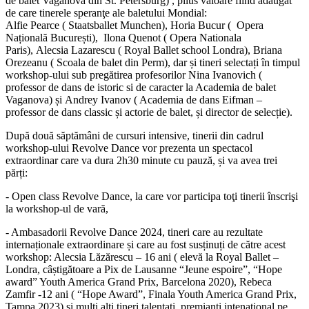
de balet Vaganova din St. Petersburg) , plius valoare fiind adaugat
de care tinerele speranţe ale baletului Mondial:
Alfie Pearce
( Staatsballet Munchen),
Horia Bucur
( Opera
Națională București),
Ilona Quenot
( Opera Nationala
Paris),
Alecsia Lazarescu
( Royal Ballet school Londra),
Briana
Orezeanu
( Scoala de balet din Perm),
dar și tineri selectați în timpul
workshop-ului sub pregătirea profesorilor
Nina Ivanovich
(
professor de dans de istoric si de caracter la Academia de balet
Vaganova) și
Andrey Ivanov
( Academia de dans Eifman –
professor de dans classic și actorie de balet, și director de selecție).
După două săptămâni de cursuri intensive, tinerii din cadrul
workshop-ului Revolve Dance vor prezenta un spectacol
extraordinar care va dura 2h30 minute cu pauză, și va avea trei
părți:
- Open class Revolve Dance, la care vor participa toţi tinerii înscrişi
la workshop-ul de vară,
- Ambasadorii Revolve Dance 2024, tineri care au rezultate
internaționale extraordinare și care au fost susținuți de către acest
workshop: Alecsia Lăzărescu – 16 ani ( elevă la Royal Ballet –
Londra, câștigătoare a Pix de Lausanne “Jeune espoire”, “Hope
award” Youth America Grand Prix, Barcelona 2020), Rebeca
Zamfir -12 ani ( “Hope Award”, Finala Youth America Grand Prix,
Tampa 2023) și mulți alți tineri talentați, premianți intenațional pe