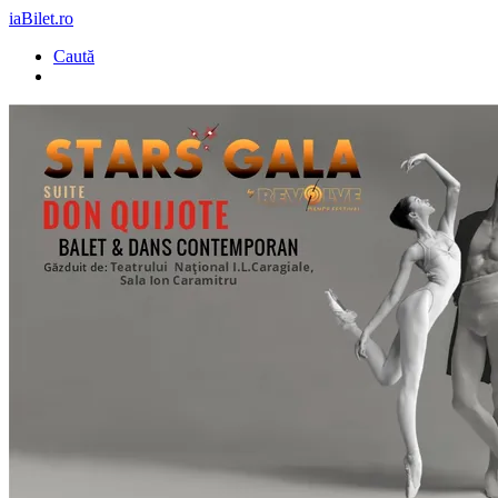
iaBilet.ro
Caută