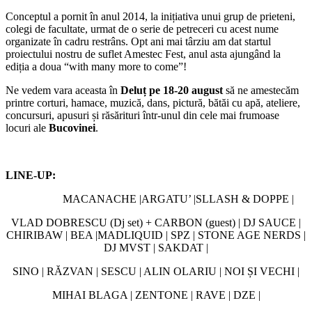
Conceptul a pornit în anul 2014, la inițiativa unui grup de prieteni,
colegi de facultate, urmat de o serie de petreceri cu acest nume
organizate în cadru restrâns. Opt ani mai târziu am dat startul
proiectului nostru de suflet Amestec Fest, anul asta ajungând la
ediția a doua “with many more to come”!
Ne vedem vara aceasta în
Deluț pe 18-20 august
să ne amestecăm
printre corturi, hamace, muzică, dans, pictură, bătăi cu apă, ateliere,
concursuri, apusuri și răsărituri într-unul din cele mai frumoase
locuri ale
Bucovinei
.
LINE-UP:
MACANACHE |ARGATU’ |SLLASH & DOPPE |
VLAD DOBRESCU (Dj set) + CARBON (guest) | DJ SAUCE |
CHIRIBAW | BEA |MADLIQUID | SPZ | STONE AGE NERDS |
DJ MVST | SAKDAT |
SINO | RĂZVAN | SESCU | ALIN OLARIU | NOI ȘI VECHI |
MIHAI BLAGA | ZENTONE | RAVE | DZE |