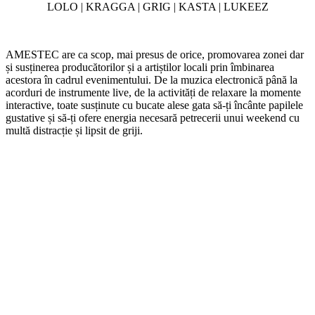
LOLO | KRAGGA | GRIG | KASTA | LUKEEZ
AMESTEC are ca scop, mai presus de orice, promovarea zonei dar
și susținerea producătorilor și a artiștilor locali prin îmbinarea
acestora în cadrul evenimentului. De la muzica electronică până la
acorduri de instrumente live, de la activități de relaxare la momente
interactive, toate susținute cu bucate alese gata să-ți încânte papilele
gustative și să-ți ofere energia necesară petrecerii unui weekend cu
multă distracție și lipsit de griji.