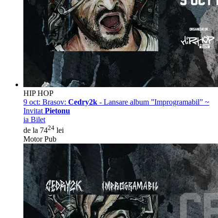
HIP HOP
9 oct:
Brasov:
Cedry2k
- Lansare album ”Improgramabil” ~
Invitat
Pietonu
ia Bilet
24
de la 74
lei
Motor Pub