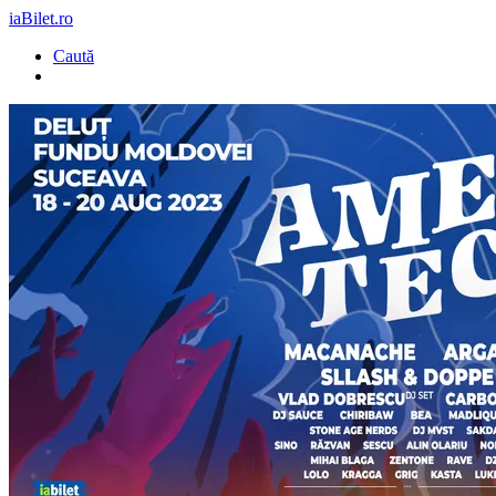
iaBilet.ro
Caută