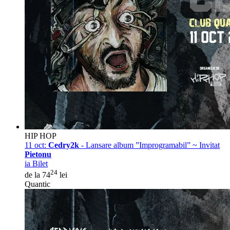
HIP HOP
11 oct:
Cedry2k
- Lansare album ”Improgramabil” ~ Invitat
Pietonu
ia Bilet
24
de la 74
lei
Quantic