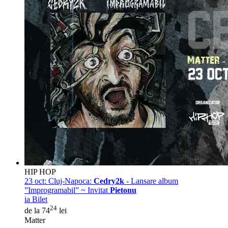
HIP HOP
23 oct:
Cluj-Napoca:
Cedry2k
- Lansare album
”Improgramabil” ~ Invitat
Pietonu
ia Bilet
24
de la 74
lei
Matter