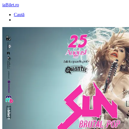
iaBilet.ro
Caută