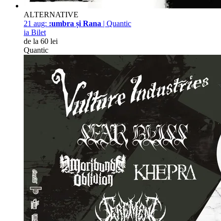
ALTERNATIVE
21 aug:
:umbra și Rana
| Quantic
ia Bilet
de la 60 lei
Quantic