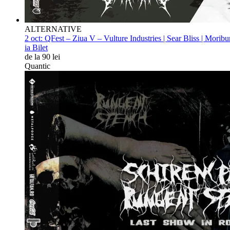
ALTERNATIVE
2 oct:
QFest – Ziua V – Vulture Industries | Sear Bliss | Morib
ia Bilet
de la 90 lei
Quantic