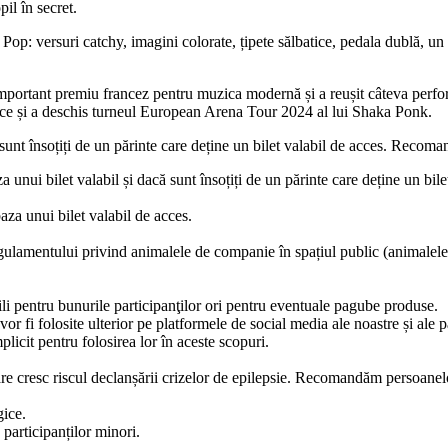
il în secret.
: versuri catchy, imagini colorate, țipete sălbatice, pedala dublă, un con
mportant premiu francez pentru muzica modernă și a reușit câteva perfor
nce și a deschis turneul European Arena Tour 2024 al lui Shaka Ponk.
 sunt însoțiți de un părinte care deține un bilet valabil de acces. Recoman
 unui bilet valabil și dacă sunt însoțiți de un părinte care deține un bile
aza unui bilet valabil de acces.
lamentului privind animalele de companie în spațiul public (animalele vor
ili pentru bunurile participanţilor ori pentru eventuale pagube produse.
vor fi folosite ulterior pe platformele de social media ale noastre și ale 
licit pentru folosirea lor în aceste scopuri.
are cresc riscul declanșării crizelor de epilepsie. Recomandăm persoanelor
gice.
 participanților minori.