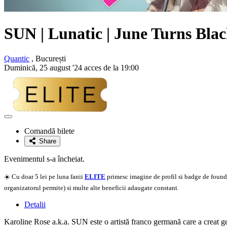
SUN | Lunatic | June Turns Blac
Quantic
, București
Duminică, 25 august '24 acces de la 19:00
Adaugă
la
Comandă bilete
favorite
Share
Evenimentul s-a încheiat.
☀️ Cu doar 5 lei pe luna fanii
ELITE
primesc imagine de profil si badge de founder
organizatorul permite) si multe alte beneficii adaugate constant.
Detalii
Karoline Rose a.k.a. SUN este o artistă franco germană care a creat g