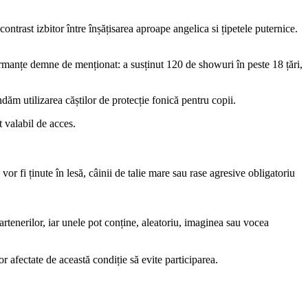
trast izbitor între înșățisarea aproape angelica si țipetele puternice.
manțe demne de menționat: a susținut 120 de showuri în peste 18 țări,
dăm utilizarea căștilor de protecție fonică pentru copii.
t valabil de acces.
 fi ținute în lesă, câinii de talie mare sau rase agresive obligatoriu
partenerilor, iar unele pot conține, aleatoriu, imaginea sau vocea
 afectate de această condiție să evite participarea.