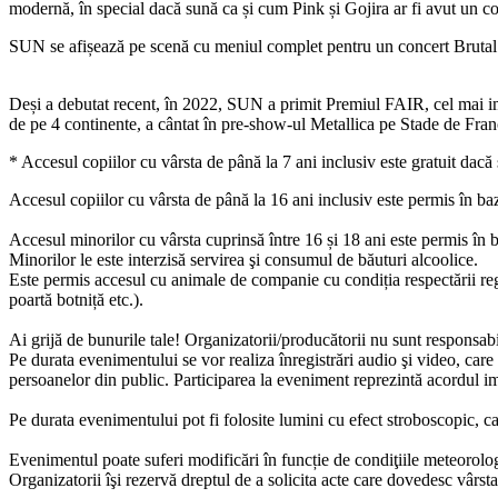
modernă, în special dacă sună ca și cum Pink și Gojira ar fi avut un cop
SUN se afișează pe scenă cu meniul complet pentru un concert Brutal Pop
Deși a debutat recent, în 2022, SUN a primit Premiul FAIR, cel mai i
de pe 4 continente, a cântat în pre-show-ul Metallica pe Stade de Fra
* Accesul copiilor cu vârsta de până la 7 ani inclusiv este gratuit dacă
Accesul copiilor cu vârsta de până la 16 ani inclusiv este permis în baza
Accesul minorilor cu vârsta cuprinsă între 16 și 18 ani este permis în b
Minorilor le este interzisă servirea şi consumul de băuturi alcoolice.
Este permis accesul cu animale de companie cu condiția respectării regu
poartă botniță etc.).
Ai grijă de bunurile tale! Organizatorii/producătorii nu sunt responsab
Pe durata evenimentului se vor realiza înregistrări audio şi video, care 
persoanelor din public. Participarea la eveniment reprezintă acordul imp
Pe durata evenimentului pot fi folosite lumini cu efect stroboscopic, c
Evenimentul poate suferi modificări în funcție de condiţiile meteorolo
Organizatorii îşi rezervă dreptul de a solicita acte care dovedesc vârsta