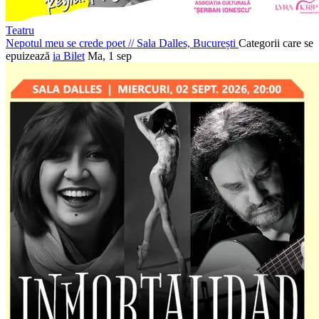
Teatru
Nepotul meu se crede poet
//
Sala Dalles, București
Categorii care se
epuizează
ia Bilet
Ma, 1 sep