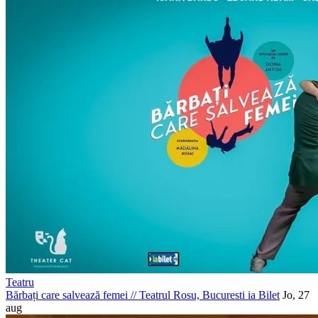
Teatru
Bărbați care salvează femei
//
Teatrul Rosu, Bucuresti
ia Bilet
Jo, 27
aug