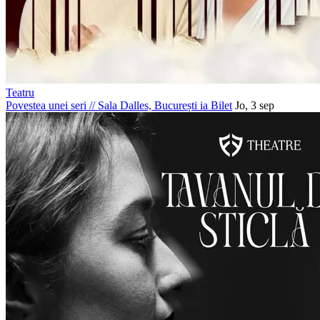
Teatru
Povestea unei seri
//
Sala Dalles, București
ia Bilet
Jo, 3 sep