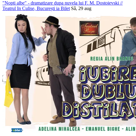
"Nopti albe" - dramatizare dupa nuvela lui F. M. Dostoievski
//
Teatrul In Culise, București
ia Bilet
Sâ, 29 aug