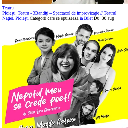
Teatru
Ploiești: Teatru - 3Bandiți – Spectacol de improvizație
//
Teatrul
Naţiei, Ploiești
Categorii care se epuizează
ia Bilet
Du, 30 aug