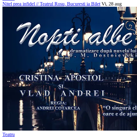
Nitel prea infidel
//
Teatrul Rosu, Bucuresti
ia Bilet
Vi, 28 aug
Teatru