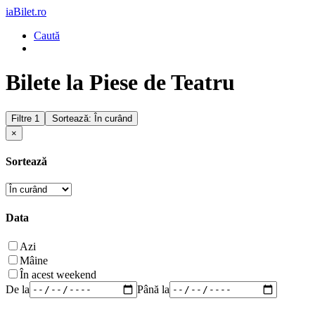
iaBilet.ro
Caută
Bilete la Piese de Teatru
Filtre
1
Sortează: În curând
×
Sortează
Data
Azi
Mâine
În acest weekend
De la
Până la