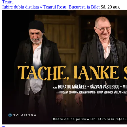
Teatru
Iubire dublu distilata
//
Teatrul Rosu, Bucuresti
ia Bilet
Sâ, 29 aug