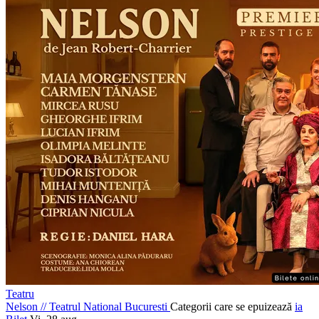
Teatru
Nelson
//
Teatrul National Bucuresti
Categorii care se epuizează
ia