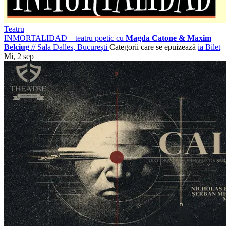
Teatru
INMORTALIDAD – teatru poetic cu
Magda Catone & Maxim
Belciug
//
Sala Dalles, București
Categorii care se epuizează
ia Bilet
Mi, 2 sep