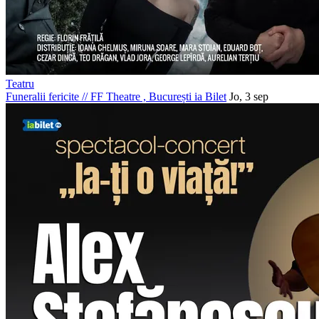
Teatru
Funeralii fericite
//
FF Theatre , București
ia Bilet
Jo, 3 sep