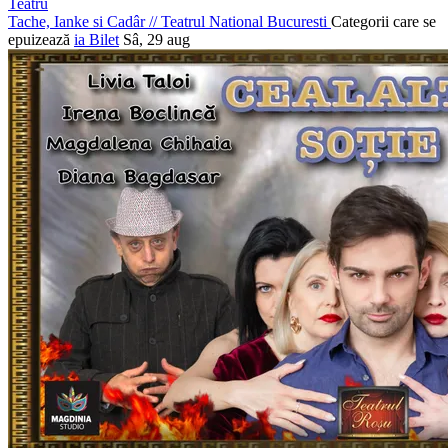
Teatru
Tache, Ianke si Cadâr
//
Teatrul National Bucuresti
Categorii care se
epuizează
ia Bilet
Sâ, 29 aug