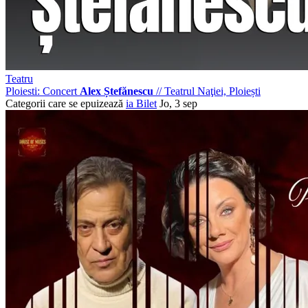
Teatru
Ploiesti: Concert
Alex Ștefănescu
//
Teatrul Naţiei, Ploiești
Categorii care se epuizează
ia Bilet
Jo, 3 sep