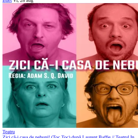
Bilet
Vi, 28 aug
Teatru
Zici că-i casa de nebuni! (Toc Toc) după Laurent Baffie
//
Teatrul In