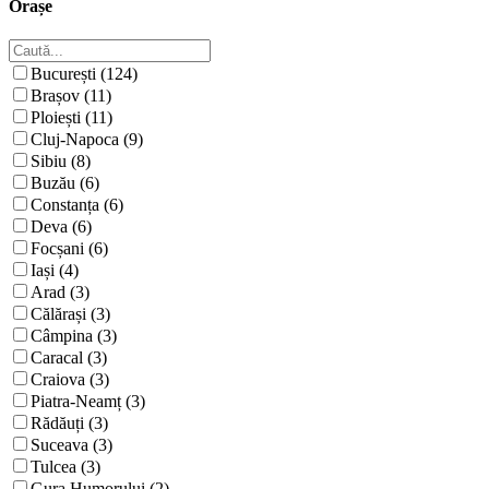
Orașe
București (124)
Brașov (11)
Ploiești (11)
Cluj-Napoca (9)
Sibiu (8)
Buzău (6)
Constanța (6)
Deva (6)
Focșani (6)
Iași (4)
Arad (3)
Călărași (3)
Câmpina (3)
Caracal (3)
Craiova (3)
Piatra-Neamț (3)
Rădăuți (3)
Suceava (3)
Tulcea (3)
Gura Humorului (2)