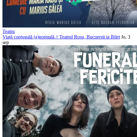
Teatru
Viață conjugală (a)normală
//
Teatrul Rosu, Bucuresti
ia Bilet
Jo, 3
sep