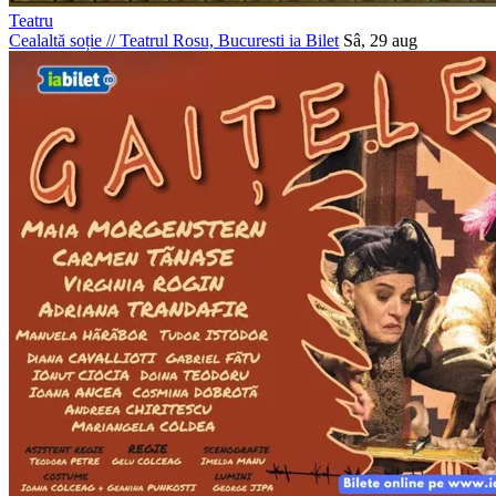
Teatru
Cealaltă soție
//
Teatrul Rosu, Bucuresti
ia Bilet
Sâ, 29 aug