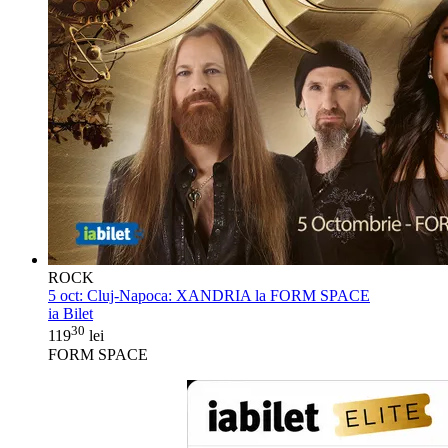
ROCK
5 oct:
Cluj-Napoca: XANDRIA la FORM SPACE
ia Bilet
30
119
lei
FORM SPACE