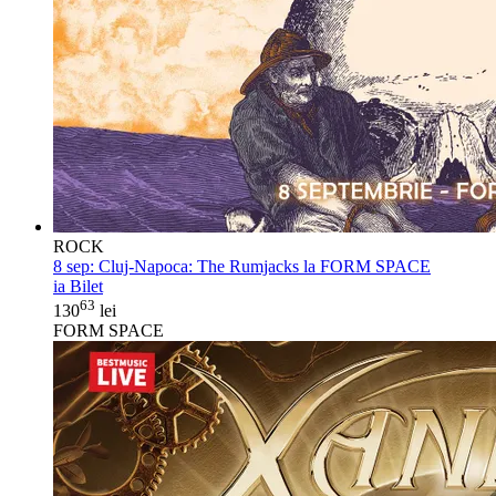
ROCK
8 sep:
Cluj-Napoca: The Rumjacks la FORM SPACE
ia Bilet
63
130
lei
FORM SPACE