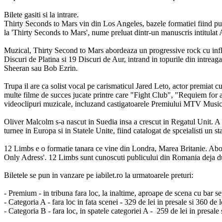
Bilete gasiti si la intrare.
Thirty Seconds to Mars vin din Los Angeles, bazele formatiei fiind pu
la 'Thirty Seconds to Mars', nume preluat dintr-un manuscris intitulat
Muzical, Thirty Second to Mars abordeaza un progressive rock cu influ
Discuri de Platina si 19 Discuri de Aur, intrand in topurile din intre
Sheeran sau Bob Ezrin.
Trupa il are ca solist vocal pe carismaticul Jared Leto, actor premia
multe filme de succes jucate printre care "Fight Club", "Requiem for
videoclipuri muzicale, incluzand castigatoarele Premiului MTV Music
Oliver Malcolm s-a nascut in Suedia insa a crescut in Regatul Unit. A in
turnee in Europa si in Statele Unite, fiind catalogat de spceialisti un s
12 Limbs e o formatie tanara ce vine din Londra, Marea Britanie. Abord
Only Adress'. 12 Limbs sunt cunoscuti publicului din Romania deja dup
Biletele se pun in vanzare pe iabilet.ro la urmatoarele preturi:
- Premium - in tribuna fara loc, la inaltime, aproape de scena cu bar sep
- Categoria A - fara loc in fata scenei - 329 de lei in presale si 360 de le
- Categoria B - fara loc, in spatele categoriei A - 259 de lei in presale s