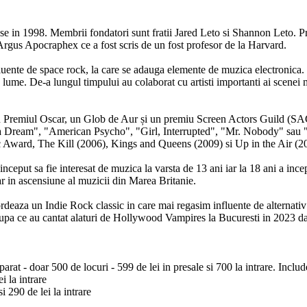
se in 1998. Membrii fondatori sunt fratii Jared Leto si Shannon Leto. P
 Argus Apocraphex ce a fost scris de un fost profesor de la Harvard.
ente de space rock, la care se adauga elemente de muzica electronica. P
aga lume. De-a lungul timpului au colaborat cu artisti importanti ai scen
t cu Premiul Oscar, un Glob de Aur și un premiu Screen Actors Guild (S
 a Dream", "American Psycho", "Girl, Interrupted", "Mr. Nobody" sau "
 Award, The Kill (2006), Kings and Queens (2009) si Up in the Air (2
ceput sa fie interesat de muzica la varsta de 13 ani iar la 18 ani a incep
tar in ascensiune al muzicii din Marea Britanie.
eaza un Indie Rock classic in care mai regasim influente de alternativ 
a ce au cantat alaturi de Hollywood Vampires la Bucuresti in 2023 dar 
arat - doar 500 de locuri - 599 de lei in presale si 700 la intrare. Includ
i la intrare
i 290 de lei la intrare