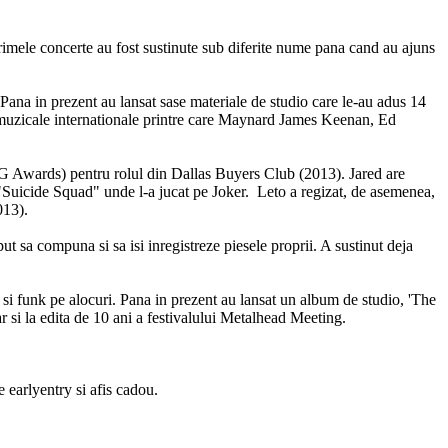
rimele concerte au fost sustinute sub diferite nume pana cand au ajuns
ana in prezent au lansat sase materiale de studio care le-au adus 14
ei muzicale internationale printre care Maynard James Keenan, Ed
AG Awards) pentru rolul din Dallas Buyers Club (2013). Jared are
Suicide Squad" unde l-a jucat pe Joker. Leto a regizat, de asemenea,
013).
ut sa compuna si sa isi inregistreze piesele proprii. A sustinut deja
si funk pe alocuri. Pana in prezent au lansat un album de studio, 'The
si la edita de 10 ani a festivalului Metalhead Meeting.
e earlyentry si afis cadou.