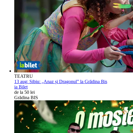
TEATRU
13 aug:
Sibiu: „Anaz și Dragonul” la Grădina Bis
ia Bilet
de la 50 lei
Grădina BIS