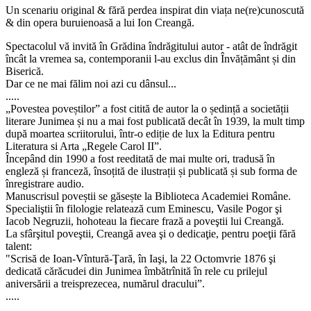
Un scenariu original & fără perdea inspirat din viața ne(re)cunoscută
& din opera buruienoasă a lui Ion Creangă.
Spectacolul vă invită în Grădina îndrăgitului autor - atât de îndrăgit
încât la vremea sa, contemporanii l-au exclus din Învățământ și din
Biserică.
Dar ce ne mai fălim noi azi cu dânsul...
.....
„Povestea poveștilor” a fost citită de autor la o ședință a societății
literare Junimea și nu a mai fost publicată decât în 1939, la mult timp
după moartea scriitorului, într-o ediție de lux la Editura pentru
Literatura si Arta „Regele Carol II”.
Începând din 1990 a fost reeditată de mai multe ori, tradusă în
engleză și franceză, însoțită de ilustrații și publicată și sub forma de
înregistrare audio.
Manuscrisul poveștii se găsește la Biblioteca Academiei Române.
Specialiştii în filologie relatează cum Eminescu, Vasile Pogor şi
Iacob Negruzii, hohoteau la fiecare frază a poveştii lui Creangă.
La sfârşitul poveştii, Creangă avea şi o dedicaţie, pentru poeţii fără
talent:
"Scrisă de Ioan-Vîntură-Ţară, în Iaşi, la 22 Octomvrie 1876 şi
dedicată cărăcudei din Junimea îmbătrînită în rele cu prilejul
aniversării a treisprezecea, numărul dracului”.
.....