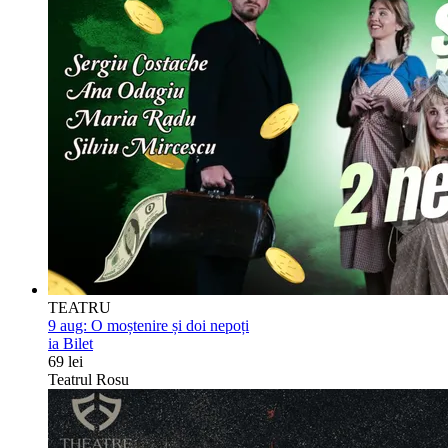
TEATRU
9 aug:
O moștenire și doi nepoți
ia Bilet
69 lei
Teatrul Rosu