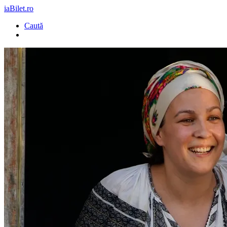
iaBilet.ro
Caută