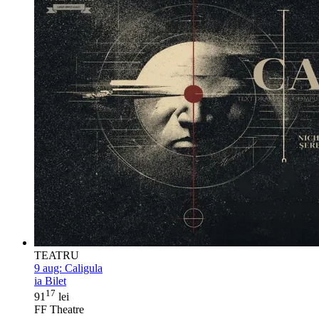
TEATRU
9 aug:
Caligula
ia Bilet
17
91
lei
FF Theatre