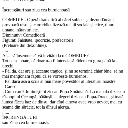
Încrengături sau ziua cea buruienoasă
COMEDIE - Operă dramatică al cărei subiect și deznodământ
provoacă râsul și care ridiculizează relații sociale și etice, tipuri
umane, năravuri etc.
Diminutiv: Comedioară
Figurat: Falsitate, ipocrizie, prefăcătorie.
(Preluare din dexonline).
.....
Asta să însemne că vă invităm la o COMEDIE?
Tot ce se poate, că doar n-o fi interzis să râdem cu gura până la
urechi.
- Păi da, dar are și accente tragice, și nu se termină chiar bine, să nu
mai menționăm faptul că se vorbește buruienos.
- Păi dacă așa a scris ăl mai mare povestitor al literaturii noastre.
- Care?
- Cum care? Junimiştii îi ziceau Popa Smântână. La mahala îi ziceau
răspopitul Creangă, bătăuşii la alegeri îi ziceau Popa-Dracu, şi toată
lumea făcea haz de dînsu, dar cînd cineva avea vreo nevoe, mai cu
seamă din sărăcie, tot la dînsul alerga.
......
ÎNCRENGĂTURI
sau Ziua cea buruienoasă.