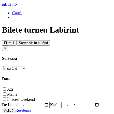
iaBilet.ro
Caută
Bilete turneu Labirint
Filtre
1
Sortează: În curând
×
Sortează
Data
Azi
Mâine
În acest weekend
De la
Până la
Resetează