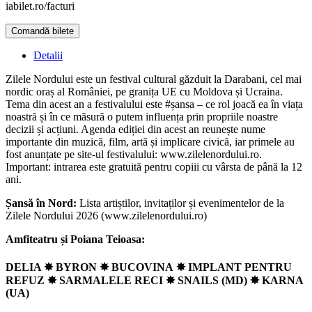
iabilet.ro/facturi
Comandă bilete
Doar o mică verificare
Detalii
Zilele Nordului este un festival cultural găzduit la Darabani, cel mai
nordic oraș al României, pe granița UE cu Moldova și Ucraina.
Tema din acest an a festivalului este #șansa – ce rol joacă ea în viața
noastră și în ce măsură o putem influența prin propriile noastre
decizii și acțiuni. Agenda ediției din acest an reunește nume
importante din muzică, film, artă și implicare civică, iar primele au
fost anunțate pe site-ul festivalului: www.zilelenordului.ro.
Important: intrarea este gratuită pentru copiii cu vârsta de până la 12
ani.
Șansă în Nord:
Lista artiștilor, invitaților și evenimentelor de la
Zilele Nordului 2026 (www.zilelenordului.ro)
Amfiteatru și Poiana Teioasa:
DELIA ✸ BYRON ✸ BUCOVINA
✸
IMPLANT PENTRU
REFUZ ✸ SARMALELE RECI
✸
SNAILS (MD) ✸ KARNA
(UA)