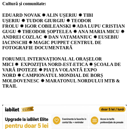
Cultură și comunitate:
EDUARD NOVAK ✸ ALIN UȘERIU ✸ TIBI
UȘERIU
✸
TUDOR GIURGIU
✸
TEODOR
FROLU
✸
IGOR COBILEANSKI ✸ ADA LUPU CRISTIAN
GUGU ✸ THEODOR ȘOPTELEA
✸
ANA MARIA MICU ✸
ANDREI COZLAC ✸ DAN VATAMANIUC
✸
EUSEBIU
IACINSCHI ✸ MAGIC PUPPET CENTRUL DE
FOTOGRAFIE DOCUMENTARĂ
FORUMUL INTERNAȚIONAL AL ORAȘELOR
MICI
✸
EXPOZIȚIA NORD-EST-ETICA ✸ ȘCOALA DE
VARĂ IPOTEZE
✸
PIAȚA VOLANTĂ EXPO
NORD
✸
CAMPIONATUL MONDIAL DE BORȘ
MOLDOVENESC
✸
MARATONUL NORDULUI MTB &
TRAIL