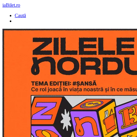
iaBilet.ro
Caută