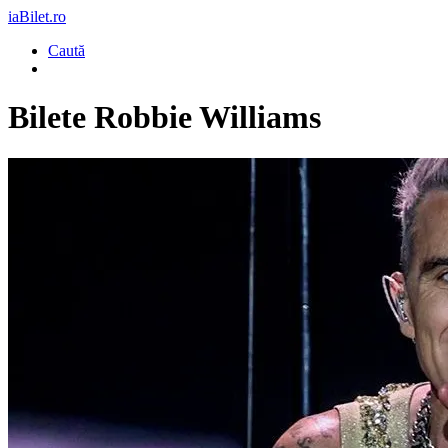
iaBilet.ro
Caută
Bilete
Robbie Williams