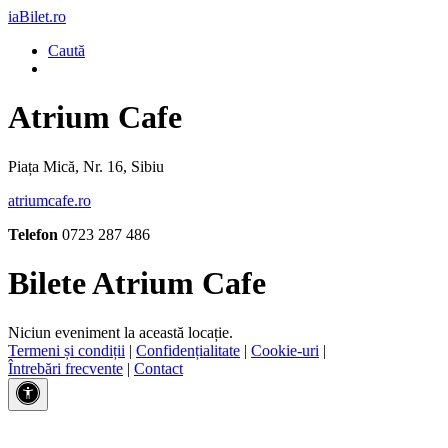
iaBilet.ro
Caută
Atrium Cafe
Piața Mică, Nr. 16, Sibiu
atriumcafe.ro
Telefon
0723 287 486
Bilete Atrium Cafe
Niciun eveniment la această locație.
Termeni și condiții
|
Confidențialitate
|
Cookie-uri
|
Întrebări frecvente
|
Contact