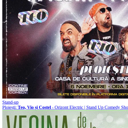
Stand-up
Ploiești:
Teo, Vio și Costel
- Orizont Electric | Stand Up Comedy S