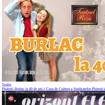
Teatru
Ploiesti: Burlac la 40 de ani
//
Casa de Cultura a Sindicatelor Ploiesti
i