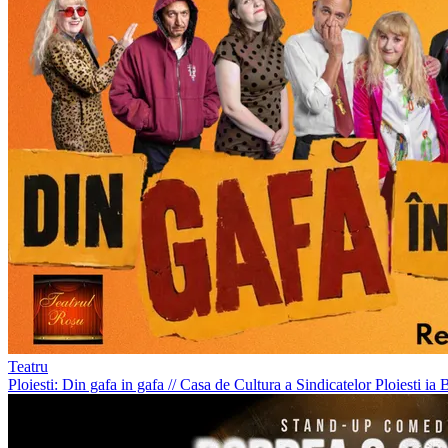
Teatru
Ploiesti: Din gafa in gafa
//
Casa de Cultura a Sindicatelor Ploiesti
ia B