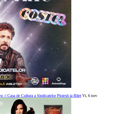
how
//
Casa de Cultura a Sindicatelor Ploiesti
ia Bilet
Vi, 6 nov