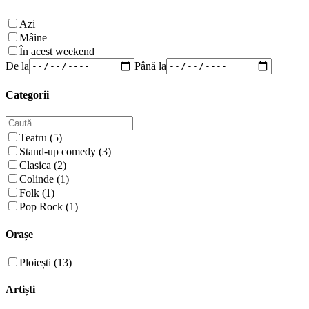
Azi
Mâine
În acest weekend
De la
Până la
Categorii
Teatru (5)
Stand-up comedy (3)
Clasica (2)
Colinde (1)
Folk (1)
Pop Rock (1)
Orașe
Ploiești (13)
Artiști