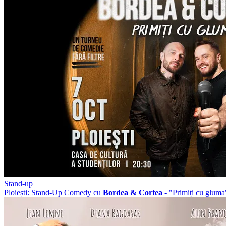
Stand-up
Ploiești: Stand-Up Comedy cu
Bordea & Cortea
- "Primiți cu gl