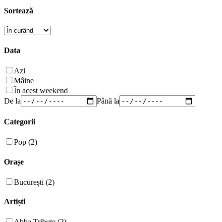
Sortează
Data
Azi
Mâine
În acest weekend
De la
Până la
Categorii
Pop (2)
Orașe
București (2)
Artiști
Abba Tribute (2)