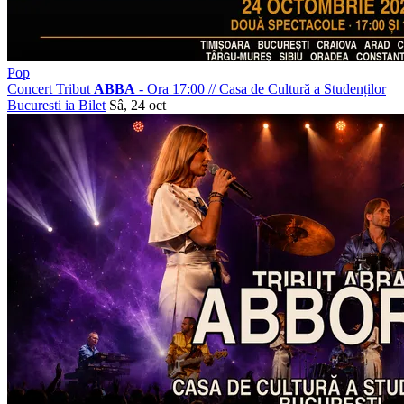
Pop
Concert Tribut
ABBA
- Ora 17:00
//
Casa de Cultură a Studenților
Bucuresti
ia Bilet
Sâ, 24 oct