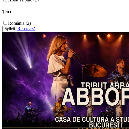
Țări
România (2)
Resetează