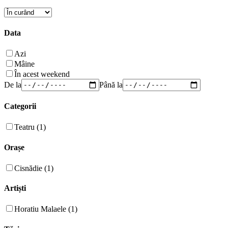
Data
Azi
Mâine
În acest weekend
De la
Până la
Categorii
Teatru (1)
Orașe
Cisnădie (1)
Artiști
Horatiu Malaele (1)