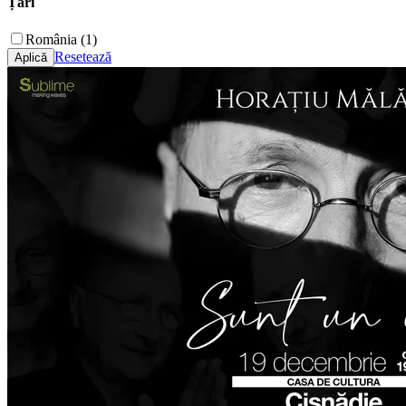
Țări
România (1)
Resetează