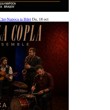
 Cluj-Napoca
ia Bilet
Du, 18 oct