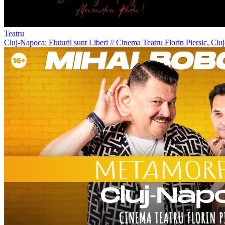
Teatru
Cluj-Napoca: Fluturii sunt Liberi
//
Cinema Teatru Florin Piersic, Cl