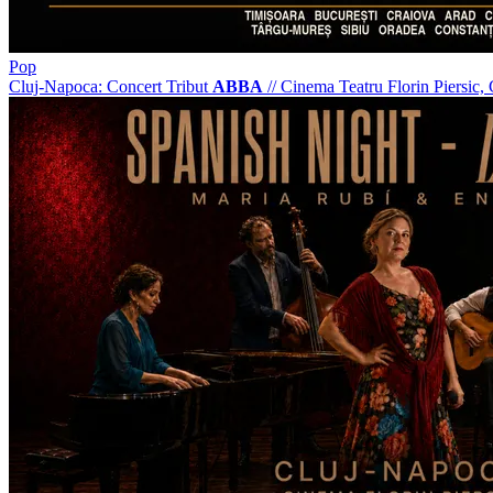
Pop
Cluj-Napoca: Concert Tribut
ABBA
//
Cinema Teatru Florin Piersic,