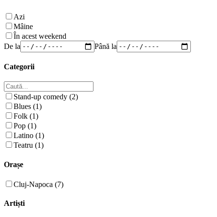
Azi
Mâine
În acest weekend
De la
Până la
Categorii
Stand-up comedy (2)
Blues (1)
Folk (1)
Pop (1)
Latino (1)
Teatru (1)
Orașe
Cluj-Napoca (7)
Artiști