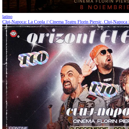
latino
Cluj-Napoca: La Copla
//
Cinema Teatru Florin Piersic, Cluj-Napoca