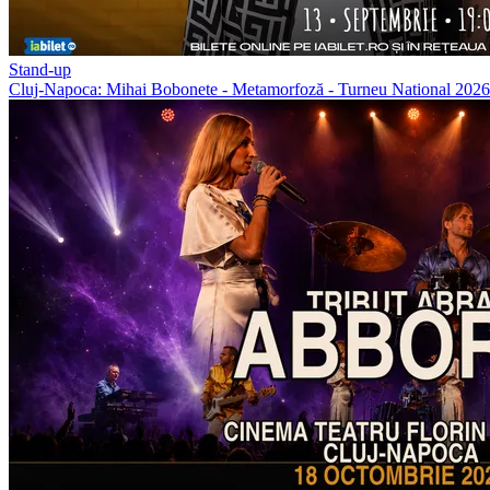
Stand-up
Cluj-Napoca: Mihai Bobonete - Metamorfoză - Turneu National 202