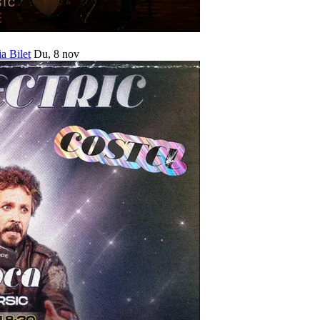
ia Bilet
Du, 8 nov