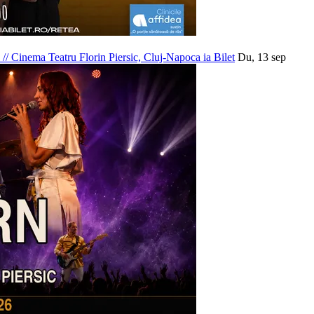
6
//
Cinema Teatru Florin Piersic, Cluj-Napoca
ia Bilet
Du, 13 sep