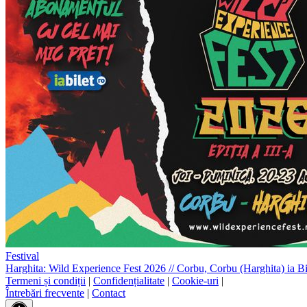
Festival
Harghita: Wild Experience Fest 2026
//
Corbu, Corbu (Harghita)
ia Bi
Termeni și condiții
|
Confidențialitate
|
Cookie-uri
|
Întrebări frecvente
|
Contact