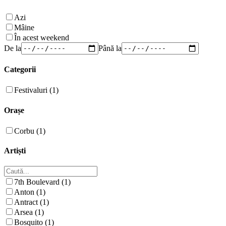
Azi
Mâine
În acest weekend
De la
Până la
Categorii
Festivaluri (1)
Orașe
Corbu (1)
Artiști
7th Boulevard (1)
Anton (1)
Antract (1)
Arsea (1)
Bosquito (1)