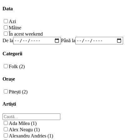
Data
Azi
Mâine
În acest weekend
De la
Până la
Categorii
Folk (2)
Orașe
Pitești (2)
Artiști
Ada Milea (1)
Alex Neagu (1)
Alexandru Andries (1)