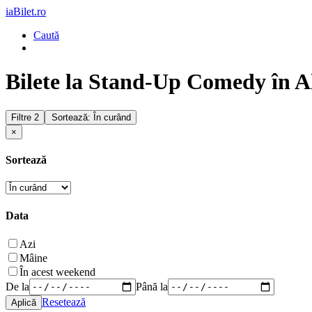
iaBilet.ro
Caută
Bilete la Stand-Up Comedy în A
Filtre
2
Sortează: În curând
×
Sortează
Data
Azi
Mâine
În acest weekend
De la
Până la
Resetează