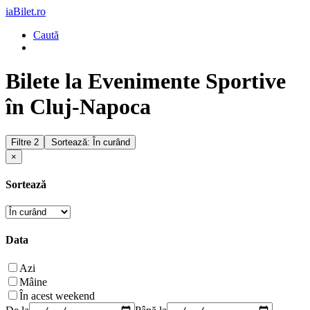
iaBilet.ro
Caută
Bilete la Evenimente Sportive
în Cluj-Napoca
Filtre
2
Sortează: În curând
×
Sortează
Data
Azi
Mâine
În acest weekend
De la
Până la