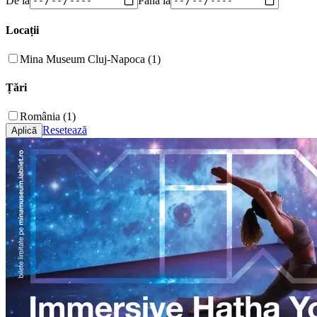
Locații
Mina Museum Cluj-Napoca (1)
Țări
România (1)
Resetează