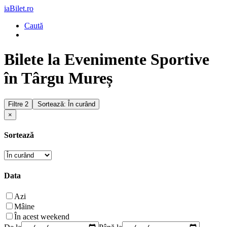
iaBilet.ro
Caută
Bilete la Evenimente Sportive
în Târgu Mureș
Filtre
2
Sortează: În curând
×
Sortează
Data
Azi
Mâine
În acest weekend
De la
Până la