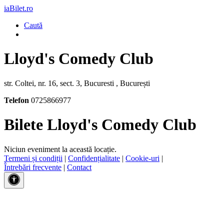
iaBilet.ro
Caută
Lloyd's Comedy Club
str. Coltei, nr. 16, sect. 3, Bucuresti , București
Telefon
0725866977
Bilete Lloyd's Comedy Club
Niciun eveniment la această locație.
Termeni și condiții
|
Confidențialitate
|
Cookie-uri
|
Întrebări frecvente
|
Contact