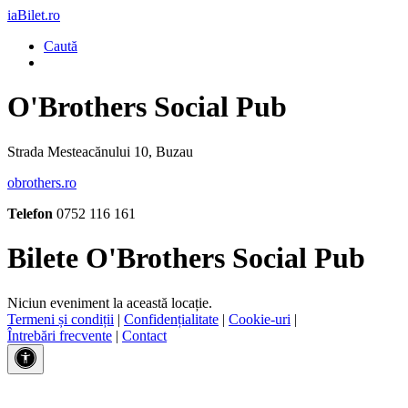
iaBilet.ro
Caută
O'Brothers Social Pub
Strada Mesteacănului 10, Buzau
obrothers.ro
Telefon
0752 116 161
Bilete O'Brothers Social Pub
Niciun eveniment la această locație.
Termeni și condiții
|
Confidențialitate
|
Cookie-uri
|
Întrebări frecvente
|
Contact