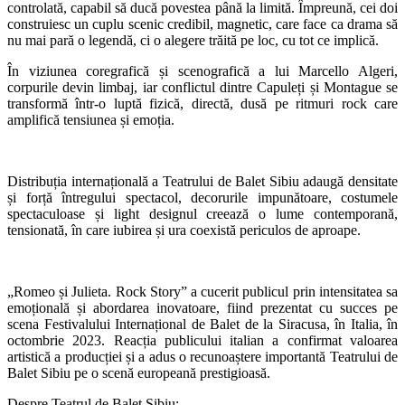
controlată, capabil să ducă povestea până la limită. Împreună, cei doi
construiesc un cuplu scenic credibil, magnetic, care face ca drama să
nu mai pară o legendă, ci o alegere trăită pe loc, cu tot ce implică.
În viziunea coregrafică și scenografică a lui Marcello Algeri,
corpurile devin limbaj, iar conflictul dintre Capuleți și Montague se
transformă într-o luptă fizică, directă, dusă pe ritmuri rock care
amplifică tensiunea și emoția.
Distribuția internațională a Teatrului de Balet Sibiu adaugă densitate
și forță întregului spectacol, decorurile impunătoare, costumele
spectaculoase și light designul creează o lume contemporană,
tensionată, în care iubirea și ura coexistă periculos de aproape.
„Romeo și Julieta. Rock Story” a cucerit publicul prin intensitatea sa
emoțională și abordarea inovatoare, fiind prezentat cu succes pe
scena Festivalului Internațional de Balet de la Siracusa, în Italia, în
octombrie 2023. Reacția publicului italian a confirmat valoarea
artistică a producției și a adus o recunoaștere importantă Teatrului de
Balet Sibiu pe o scenă europeană prestigioasă.
Despre Teatrul de Balet Sibiu: