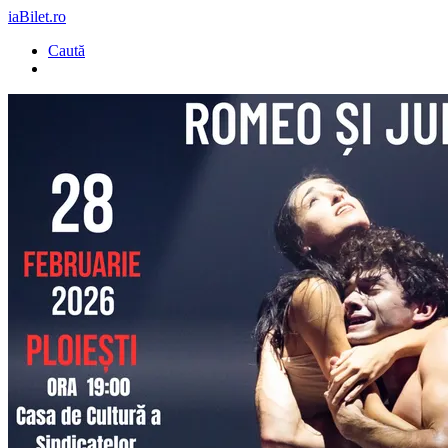
iaBilet.ro
Caută