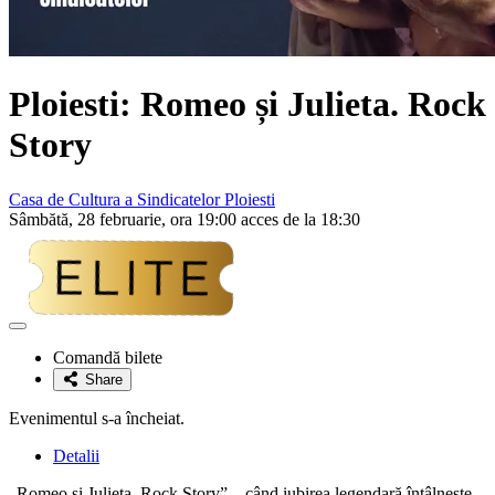
Ploiesti: Romeo și Julieta. Rock
Story
Casa de Cultura a Sindicatelor Ploiesti
Sâmbătă, 28 februarie, ora 19:00 acces de la 18:30
Adaugă
la
Comandă bilete
favorite
Share
Evenimentul s-a încheiat.
Detalii
„Romeo și Julieta. Rock Story” – când iubirea legendară întâlnește