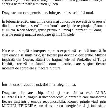
energia nemuritoare a muzicii Queen
Dragostea nu cere permisiune. Iubește, arde și schimbă totul.
În februarie 2026, una dintre cele mai cunoscute povești de dragoste
din lume revine pe scenă într-o formă care îți taie respirația: „Romeo
și Julieta. Rock Story”, spusă printr-un limbaj al prezentului: dans,
energie pură și muzică rock care îți intră în piele.
Nu este o simplă reinterpretare, ci o experiență scenică intensă, în
care emoția se simte fizic, iar fiecare pas devine o declarație. Muzica
inspirată din Queen, alături de fragmentele lui Prokofiev și Tolga
Kashif, creează un fundal sonor puternic, care susține fiecare
moment de apropiere și fiecare ruptură.
Într-un oraș divizat de ură, doi tineri aleg iubirea.
Dragostea lor are chip, forță și risc. Julieta este ALBA
FERNANDEZ, fragilă și incandescentă, o prezență care transformă
fiecare gest într-o emoție recognoscibilă. Romeo prinde viață prin
MIGUEL TEIXEIRA, un dansator cu energie brută și intensitate