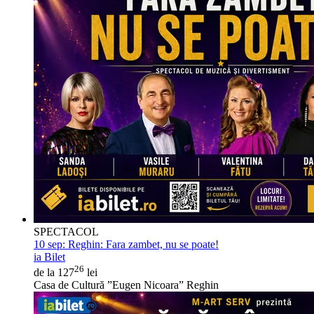
SPECTACOL
10 sep:
Reghin: Fara zambet, nu se poate!
ia Bilet
26
de la 127
lei
Casa de Cultură ”Eugen Nicoara” Reghin