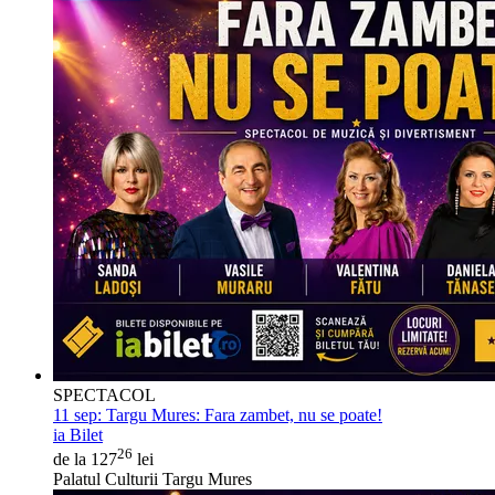
SPECTACOL
11 sep:
Targu Mures: Fara zambet, nu se poate!
ia Bilet
26
de la 127
lei
Palatul Culturii Targu Mures