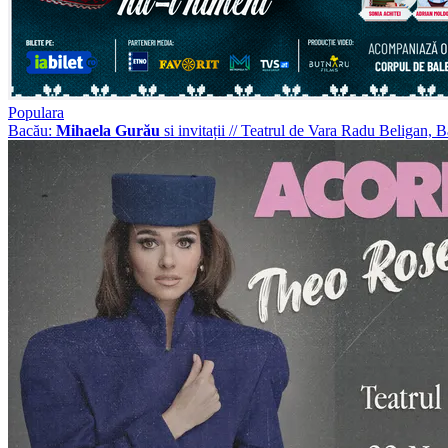
Populara
Bacău:
Mihaela Gurău
si invitații
//
Teatrul de Vara Radu Beligan, 