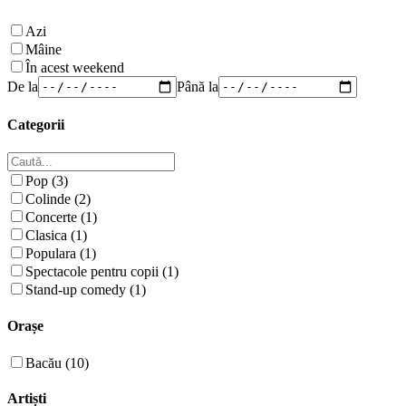
Azi
Mâine
În acest weekend
De la
Până la
Categorii
Pop (3)
Colinde (2)
Concerte (1)
Clasica (1)
Populara (1)
Spectacole pentru copii (1)
Stand-up comedy (1)
Orașe
Bacău (10)
Artiști