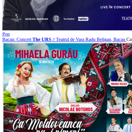
Pop
Bacau: Concert
The URS
//
Teatrul de Vara Radu Beligan, Bacau
Cat