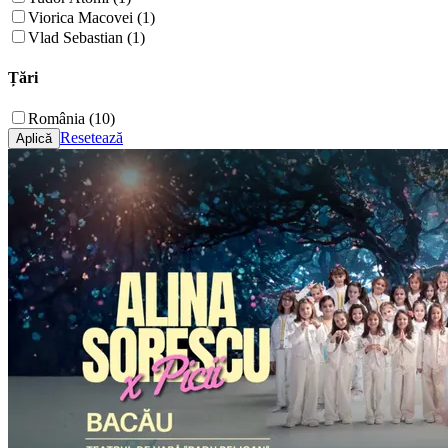
Viorica Macovei (1)
Vlad Sebastian (1)
Țări
România (10)
Resetează