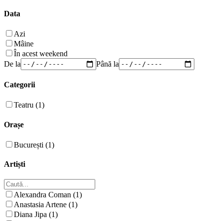
Data
Azi
Mâine
În acest weekend
De la
Până la
Categorii
Teatru (1)
Orașe
București (1)
Artiști
Alexandra Coman (1)
Anastasia Artene (1)
Diana Jipa (1)