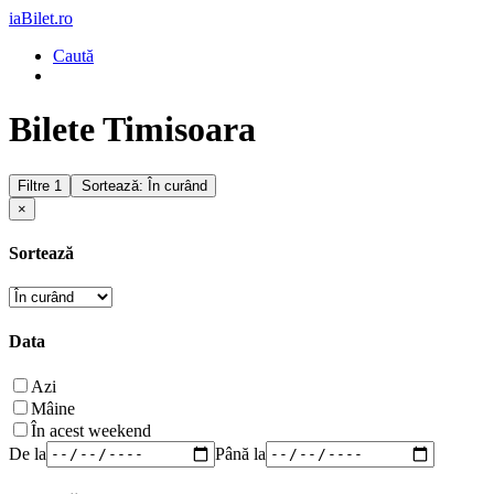
iaBilet.ro
Caută
Bilete Timisoara
Filtre
1
Sortează: În curând
×
Sortează
Data
Azi
Mâine
În acest weekend
De la
Până la